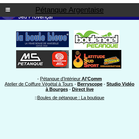
Pétanque Argentaise
-
Pétanque d'Intérieur
Al'Comm
Atelier de Coiffure Végétal à Tours
-
Berryscope
-
Studio Vidéo
à Bourges
-
Direct live
::
Boules de pétanque : La boutique