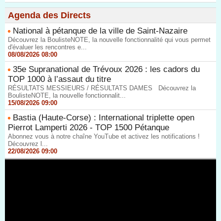
Agenda des Directs
National à pétanque de la ville de Saint-Nazaire
Découvrez la BoulisteNOTE, la nouvelle fonctionnalité qui vous permet
d'évaluer les rencontres e...
08/08/2026 08:00
35e Supranational de Trévoux 2026 : les cadors du
TOP 1000 à l’assaut du titre
RÉSULTATS MESSIEURS / RÉSULTATS DAMES Découvrez la
BoulisteNOTE, la nouvelle fonctionnalit...
15/08/2026 09:00
Bastia (Haute-Corse) : International triplette open
Pierrot Lamperti 2026 - TOP 1500 Pétanque
Abonnez vous à notre chaîne YouTube et activez les notifications !
Découvrez l...
22/08/2026 09:00