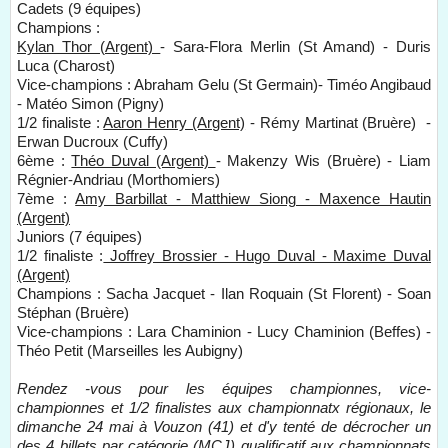
Cadets (9 équipes)
Champions :
Kylan Thor (Argent)
- Sara-Flora Merlin (St Amand) - Duris
Luca (Charost)
Vice-champions : Abraham Gelu (St Germain)- Timéo Angibaud
- Matéo Simon (Pigny)
1/2 finaliste :
Aaron Henry (Argent)
- Rémy Martinat (Bruère) -
Erwan Ducroux (Cuffy)
6ème :
Théo Duval (Argent)
- Makenzy Wis (Bruère) - Liam
Régnier-Andriau (Morthomiers)
7ème :
Amy Barbillat - Matthiew Siong - Maxence Hautin
(Argent)
Juniors (7 équipes)
1/2 finaliste :
Joffrey Brossier - Hugo Duval - Maxime Duval
(Argent)
Champions : Sacha Jacquet - Ilan Roquain (St Florent) - Soan
Stéphan (Bruère)
Vice-champions : Lara Chaminion - Lucy Chaminion (Beffes) -
Théo Petit (Marseilles les Aubigny)
Rendez -vous pour les équipes championnes, vice-
championnes et 1/2 finalistes aux championnatx régionaux, le
dimanche 24 mai à Vouzon (41) et d'y tenté de décrocher un
des 4 billets par catégorie (MCJ) qualificatif aux championnats