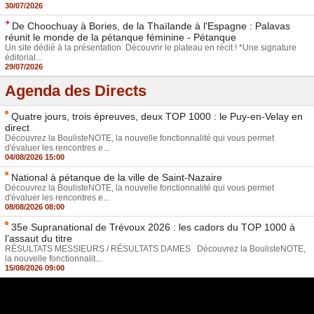
30/07/2026
De Choochuay à Bories, de la Thaïlande à l'Espagne : Palavas
réunit le monde de la pétanque féminine - Pétanque
Un site dédié à la présentation Découvrir le plateau en récit ! *Une signature
éditorial...
29/07/2026
Agenda des Directs
Quatre jours, trois épreuves, deux TOP 1000 : le Puy-en-Velay en
direct
Découvrez la BoulisteNOTE, la nouvelle fonctionnalité qui vous permet
d'évaluer les rencontres e...
04/08/2026 15:00
National à pétanque de la ville de Saint-Nazaire
Découvrez la BoulisteNOTE, la nouvelle fonctionnalité qui vous permet
d'évaluer les rencontres e...
08/08/2026 08:00
35e Supranational de Trévoux 2026 : les cadors du TOP 1000 à
l’assaut du titre
RÉSULTATS MESSIEURS / RÉSULTATS DAMES Découvrez la BoulisteNOTE,
la nouvelle fonctionnalit...
15/08/2026 09:00