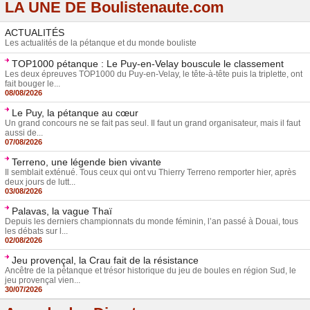
LA UNE DE Boulistenaute.com
ACTUALITÉS
Les actualités de la pétanque et du monde bouliste
TOP1000 pétanque : Le Puy-en-Velay bouscule le classement
Les deux épreuves TOP1000 du Puy-en-Velay, le tête-à-tête puis la triplette, ont
fait bouger le...
08/08/2026
Le Puy, la pétanque au cœur
Un grand concours ne se fait pas seul. Il faut un grand organisateur, mais il faut
aussi de...
07/08/2026
Terreno, une légende bien vivante
Il semblait exténué. Tous ceux qui ont vu Thierry Terreno remporter hier, après
deux jours de lutt...
03/08/2026
Palavas, la vague Thaï
Depuis les derniers championnats du monde féminin, l’an passé à Douai, tous
les débats sur l...
02/08/2026
Jeu provençal, la Crau fait de la résistance
Ancêtre de la pétanque et trésor historique du jeu de boules en région Sud, le
jeu provençal vien...
30/07/2026