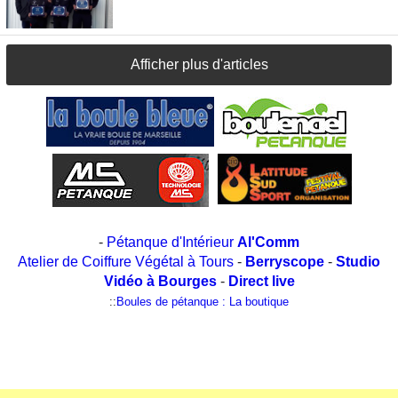
Afficher plus d'articles
-
Pétanque d'Intérieur
Al'Comm
Atelier de Coiffure Végétal à Tours
-
Berryscope
-
Studio
Vidéo à Bourges
-
Direct live
::
Boules de pétanque : La boutique