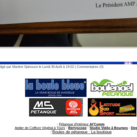
igé par Martine Spinouze le Lundi 30 Août à 19:02
|
Commentaires (0)
-
Pétanque d'Intérieur
Al'Comm
Atelier de Coiffure Végétal à Tours
-
Berryscope
-
Studio Vidéo à Bourges
-
Dire
::
Boules de pétanque : La boutique