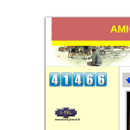
AMI
marais03@neuf.fr