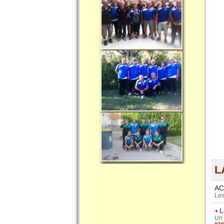
L
AC
Les
L
Un 