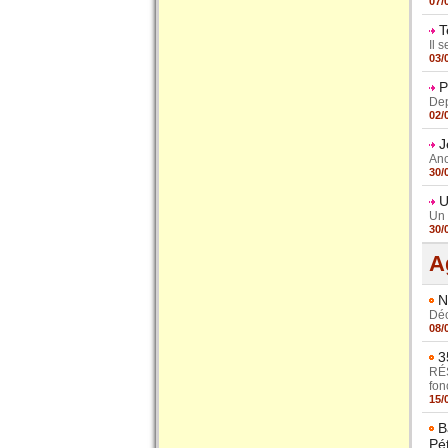
07/
T
Il 
03/
P
Dep
02/
J
Anc
30/
U
Un 
30/
A
N
Déc
08/
3
RÉ
fonc
15/
B
Pé