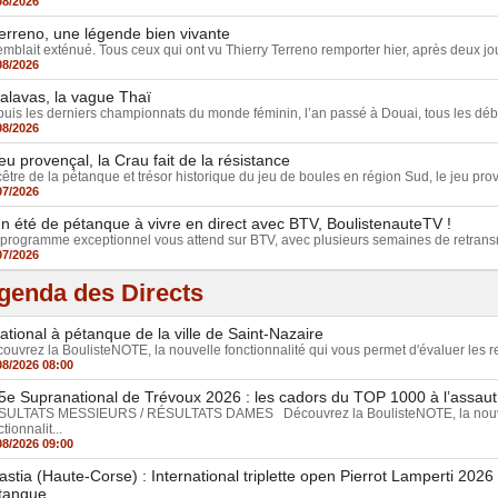
08/2026
erreno, une légende bien vivante
semblait exténué. Tous ceux qui ont vu Thierry Terreno remporter hier, après deux jour
08/2026
alavas, la vague Thaï
uis les derniers championnats du monde féminin, l’an passé à Douai, tous les débat
08/2026
eu provençal, la Crau fait de la résistance
être de la pétanque et trésor historique du jeu de boules en région Sud, le jeu prov
07/2026
n été de pétanque à vivre en direct avec BTV, BoulistenauteTV !
programme exceptionnel vous attend sur BTV, avec plusieurs semaines de retrans
07/2026
genda des Directs
ational à pétanque de la ville de Saint-Nazaire
ouvrez la BoulisteNOTE, la nouvelle fonctionnalité qui vous permet d'évaluer les re
08/2026 08:00
5e Supranational de Trévoux 2026 : les cadors du TOP 1000 à l’assaut 
SULTATS MESSIEURS / RÉSULTATS DAMES Découvrez la BoulisteNOTE, la nouv
tionnalit...
08/2026 09:00
astia (Haute-Corse) : International triplette open Pierrot Lamperti 202
tanque