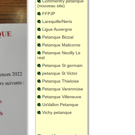
Commentry petanque
(nouveau site)
FFPJP
Larequille/Neris
Ligue Auvergne
Petanque Biozat
Petanque Malicorne
Petanque Neuilly Le
real
Petanque St germain
petanque St Victor
Petanque Thieloise
Petanque Varennoise
Petanque Villeneuve
UsVallon Petanque
Vichy petanque