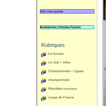
Voir mes points
Boulodrome Christian Fazzino
Rubriques
Le bureau
Le club + Infos
Championnats + Ligues
championnats
Résultats concours
coupe de France