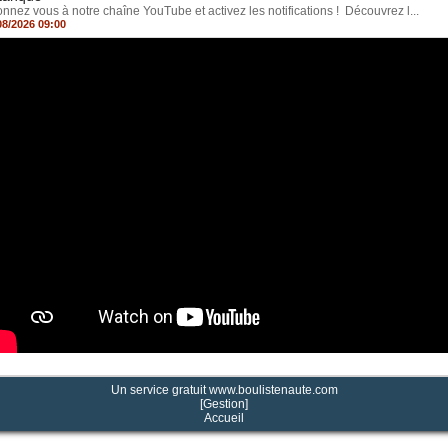
nnez vous à notre chaîne YouTube et activez les notifications ! Découvrez l...
08/2026 09:00
Un service gratuit
www.boulistenaute.com
[
Gestion
]
Accueil