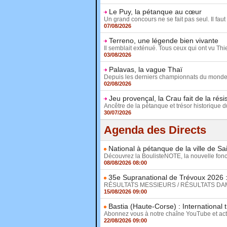
Le Puy, la pétanque au cœur
Un grand concours ne se fait pas seul. Il faut 
07/08/2026
Terreno, une légende bien vivante
Il semblait exténué. Tous ceux qui ont vu Thie
03/08/2026
Palavas, la vague Thaï
Depuis les derniers championnats du monde fé
02/08/2026
Jeu provençal, la Crau fait de la rés
Ancêtre de la pétanque et trésor historique d
30/07/2026
Agenda des Directs
National à pétanque de la ville de Sa
Découvrez la BoulisteNOTE, la nouvelle fonct
08/08/2026 08:00
35e Supranational de Trévoux 2026 : 
RÉSULTATS MESSIEURS / RÉSULTATS DAMES D
15/08/2026 09:00
Bastia (Haute-Corse) : International
Abonnez vous à notre chaîne YouTube et activ
22/08/2026 09:00