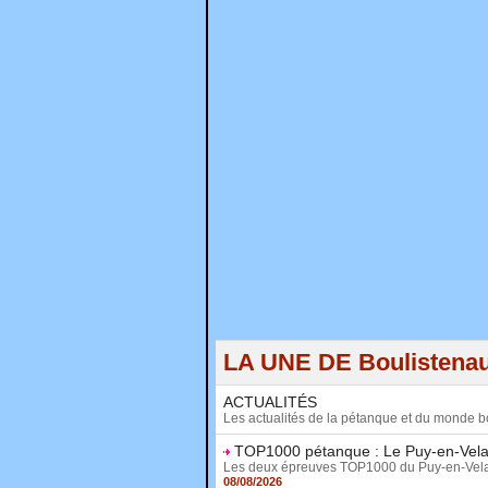
LA UNE DE Boulistena
ACTUALITÉS
Les actualités de la pétanque et du monde b
TOP1000 pétanque : Le Puy-en-Vela
Les deux épreuves TOP1000 du Puy-en-Velay, le 
08/08/2026