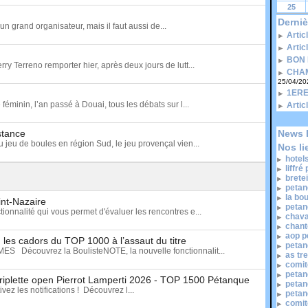
25
Derniè
un grand organisateur, mais il faut aussi de...
Artic
Artic
BON 
rry Terreno remporter hier, après deux jours de lutt...
CHAM
25/04/20
1ERE
minin, l’an passé à Douai, tous les débats sur l...
Artic
istance
News 
u jeu de boules en région Sud, le jeu provençal vien...
Nos li
hotel
liffré
brete
petan
la bo
int-Nazaire
petan
ionnalité qui vous permet d'évaluer les rencontres e...
chava
chant
aop p
les cadors du TOP 1000 à l’assaut du titre
petan
écouvrez la BoulisteNOTE, la nouvelle fonctionnalit...
as tr
comit
petan
 triplette open Pierrot Lamperti 2026 - TOP 1500 Pétanque
petan
ez les notifications ! Découvrez l...
petan
comit