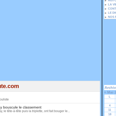
HIST
LA V
CONT
LE D
NOS 
ute.com
Archi
«
Mai 
L
ouliste
4
y bouscule le classement
11
tête-à-tête puis la triplette, ont fait bouger le...
18