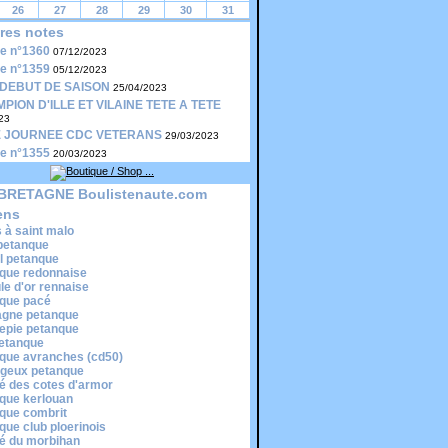
26
27
28
29
30
31
res notes
le n°1360
07/12/2023
le n°1359
05/12/2023
DEBUT DE SAISON
25/04/2023
PION D'ILLE ET VILAINE TETE A TETE
23
 JOURNEE CDC VETERANS
29/03/2023
le n°1355
20/03/2023
BRETAGNE Boulistenaute.com
ens
s à saint malo
 petanque
il petanque
que redonnaise
ule d'or rennaise
que pacé
gne petanque
epie petanque
etanque
que avranches (cd50)
egeux petanque
é des cotes d'armor
que kerlouan
que combrit
que club ploerinois
é du morbihan