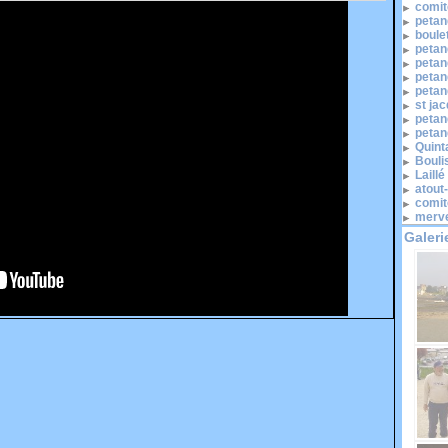
comité
petan
boule
petan
petan
petan
petan
st ja
petan
petan
Quinta
Bouli
Laill
atout
comit
merve
Galeri