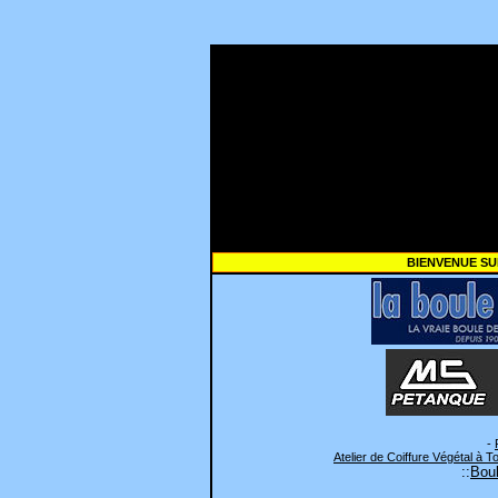
BIENVENUE SU
-
Atelier de Coiffure Végétal à T
::
Boul