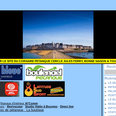
R LE SITE DU CORSAIRE PETANQUE CERCLE JULES FERRY, BONNE SAISON A TOU
Rech
Rubri
LE M
INFR
PALM
PORT
LE B
Pétanque d'Intérieur
Al'Comm
RESU
ours
-
Berryscope
-
Studio Vidéo à Bourges
-
Direct live
INFO
es de pétanque : La boutique
STAT