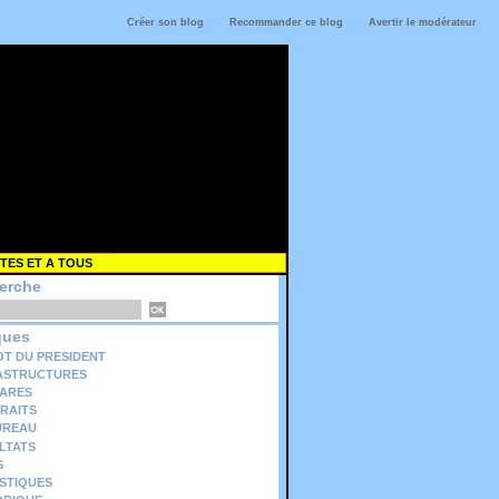
Créer son blog
Recommander ce blog
Avertir le modérateur
TES ET A TOUS
erche
ques
OT DU PRESIDENT
ASTRUCTURES
ARES
RAITS
UREAU
LTATS
S
ISTIQUES