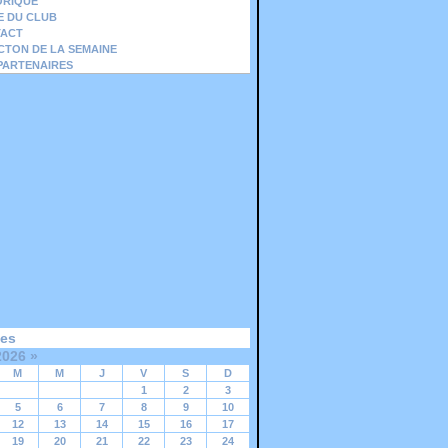
ORIQUE
IE DU CLUB
ACT
ICTON DE LA SEMAINE
PARTENAIRES
ves
2026
»
M
M
J
V
S
D
1
2
3
5
6
7
8
9
10
12
13
14
15
16
17
19
20
21
22
23
24