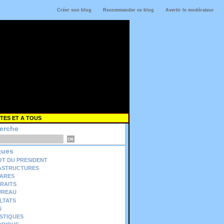
Créer son blog
Recommander ce blog
Avertir le modérateur
TES ET A TOUS
erche
ques
OT DU PRESIDENT
ASTRUCTURES
ARES
RAITS
UREAU
LTATS
S
ISTIQUES