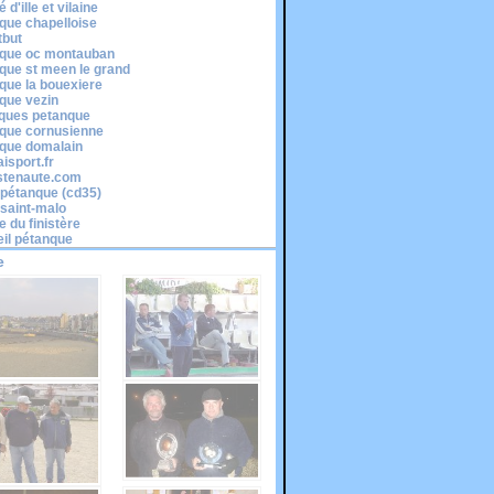
 d'ille et vilaine
que chapelloise
tbut
que oc montauban
que st meen le grand
que la bouexiere
que vezin
cques petanque
que cornusienne
que domalain
isport.fr
stenaute.com
é pétanque (cd35)
-saint-malo
e du finistère
il pétanque
e