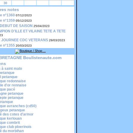
30
res notes
le n°1360
07/12/2023
le n°1359
05/12/2023
DEBUT DE SAISON
25/04/2023
PION D'ILLE ET VILAINE TETE A TETE
23
 JOURNEE CDC VETERANS
29/03/2023
le n°1355
20/03/2023
BRETAGNE Boulistenaute.com
ens
s à saint malo
 petanque
il petanque
que redonnaise
ule d'or rennaise
que pacé
gne petanque
epie petanque
etanque
que avranches (cd50)
egeux petanque
é des cotes d'armor
que kerlouan
que combrit
que club ploerinois
é du morbihan