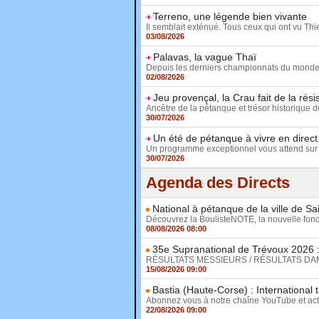
Terreno, une légende bien vivante
Il semblait exténué. Tous ceux qui ont vu Thie
03/08/2026
Palavas, la vague Thaï
Depuis les derniers championnats du monde fé
02/08/2026
Jeu provençal, la Crau fait de la rés
Ancêtre de la pétanque et trésor historique d
30/07/2026
Un été de pétanque à vivre en direc
Un programme exceptionnel vous attend sur 
30/07/2026
Agenda des Directs
National à pétanque de la ville de Sa
Découvrez la BoulisteNOTE, la nouvelle fonct
08/08/2026 08:00
35e Supranational de Trévoux 2026 : 
RÉSULTATS MESSIEURS / RÉSULTATS DAMES D
15/08/2026 09:00
Bastia (Haute-Corse) : International
Abonnez vous à notre chaîne YouTube et activ
22/08/2026 09:00