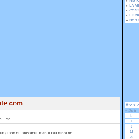
HIST
LA V
CONT
LE D
NOS 
ute.com
Archi
«
Juin
L
ouliste
1
8
15
un grand organisateur, mais il faut aussi de...
22