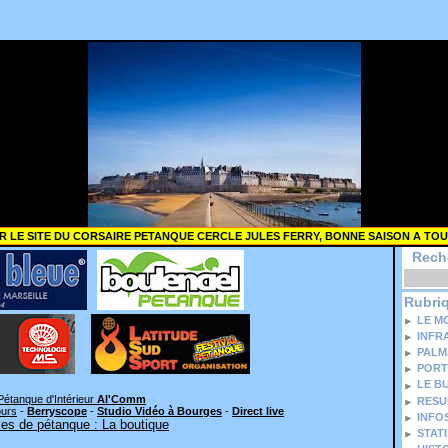
R LE SITE DU CORSAIRE PETANQUE CERCLE JULES FERRY, BONNE SAISON A TOU
Rech
Rubri
LE M
INFR
PALM
PORT
LE B
Pétanque d'Intérieur
Al'Comm
RESU
ours
-
Berryscope
-
Studio Vidéo à Bourges
-
Direct live
INFO
es de pétanque : La boutique
STAT