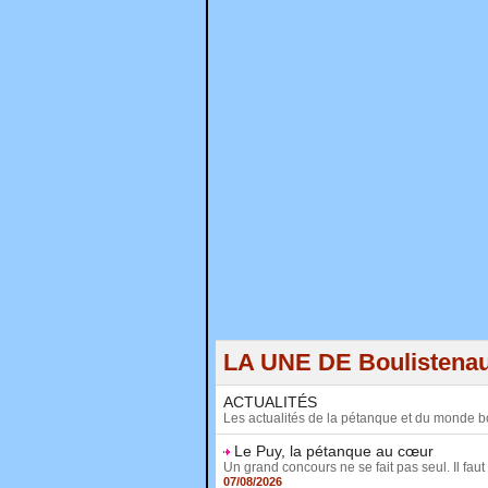
LA UNE DE Boulistena
ACTUALITÉS
Les actualités de la pétanque et du monde b
Le Puy, la pétanque au cœur
Un grand concours ne se fait pas seul. Il faut 
07/08/2026