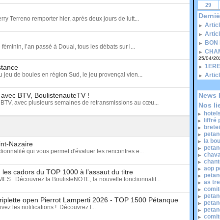
29
Derniè
rry Terreno remporter hier, après deux jours de lutt...
Artic
Artic
BON 
minin, l’an passé à Douai, tous les débats sur l...
CHAM
25/04/20
1ERE
istance
u jeu de boules en région Sud, le jeu provençal vien...
Artic
t avec BTV, BoulistenauteTV !
News 
BTV, avec plusieurs semaines de retransmissions au cœu...
Nos li
hotel
liffré
brete
petan
la bo
int-Nazaire
petan
ionnalité qui vous permet d'évaluer les rencontres e...
chava
chant
aop p
les cadors du TOP 1000 à l’assaut du titre
petan
écouvrez la BoulisteNOTE, la nouvelle fonctionnalit...
as tr
comit
petan
 triplette open Pierrot Lamperti 2026 - TOP 1500 Pétanque
petan
ez les notifications ! Découvrez l...
petan
comit