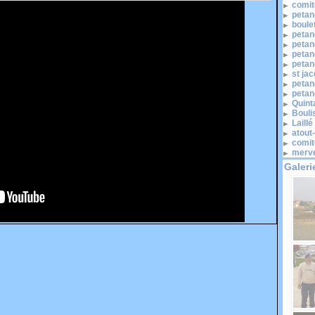
comité
petan
boule
petan
petan
petan
petan
st ja
petan
petan
Quinta
Bouli
Laill
atout
comit
merve
Galeri