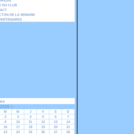
ORIQUE
IE DU CLUB
ACT
ICTON DE LA SEMAINE
PARTENAIRES
ves
 2026
»
M
M
J
V
S
D
2
3
4
5
6
7
9
10
11
12
13
14
16
17
18
19
20
21
23
24
25
26
27
28