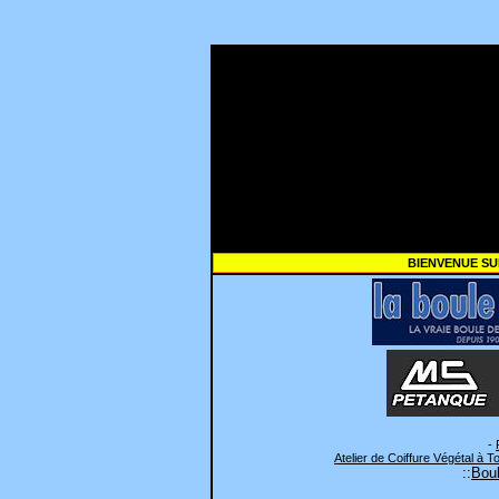
BIENVENUE SU
-
Atelier de Coiffure Végétal à T
::
Boul