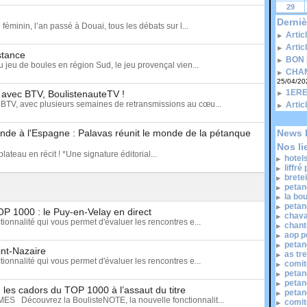
29
Derniè
minin, l’an passé à Douai, tous les débats sur l...
Artic
Artic
istance
BON 
u jeu de boules en région Sud, le jeu provençal vien...
CHAM
25/04/20
1ERE
t avec BTV, BoulistenauteTV !
BTV, avec plusieurs semaines de retransmissions au cœu...
Artic
nde à l'Espagne : Palavas réunit le monde de la pétanque
News 
Nos li
lateau en récit ! *Une signature éditorial...
hotel
liffré
brete
petan
la bo
petan
OP 1000 : le Puy-en-Velay en direct
chava
ionnalité qui vous permet d'évaluer les rencontres e...
chant
aop p
petan
int-Nazaire
as tr
ionnalité qui vous permet d'évaluer les rencontres e...
comit
petan
petan
les cadors du TOP 1000 à l’assaut du titre
petan
écouvrez la BoulisteNOTE, la nouvelle fonctionnalit...
comit