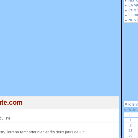
HIST
LA V
CONT
LE D
NOS 
ute.com
Archi
«
Juin
L
ouliste
1
8
15
rry Terreno remporter hier, après deux jours de lutt...
22