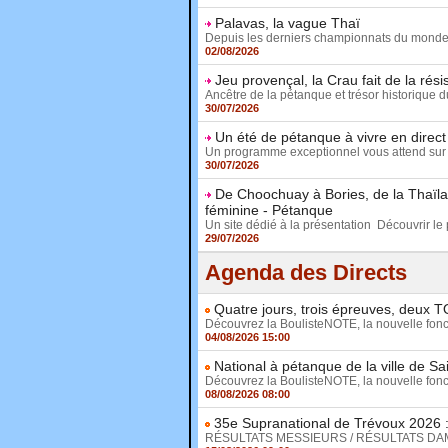
Palavas, la vague Thaï
Depuis les derniers championnats du monde fé
02/08/2026
Jeu provençal, la Crau fait de la rés
Ancêtre de la pétanque et trésor historique d
30/07/2026
Un été de pétanque à vivre en direc
Un programme exceptionnel vous attend sur 
30/07/2026
De Choochuay à Bories, de la Thaïla
féminine - Pétanque
Un site dédié à la présentation Découvrir le p
29/07/2026
Agenda des Directs
Quatre jours, trois épreuves, deux T
Découvrez la BoulisteNOTE, la nouvelle fonct
04/08/2026 15:00
National à pétanque de la ville de Sa
Découvrez la BoulisteNOTE, la nouvelle fonct
08/08/2026 08:00
35e Supranational de Trévoux 2026 : 
RÉSULTATS MESSIEURS / RÉSULTATS DAMES D