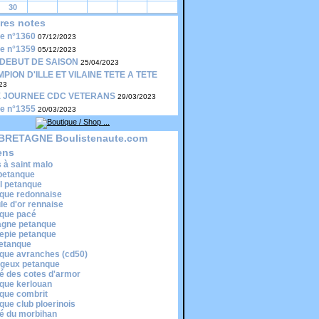
30
res notes
le n°1360
07/12/2023
le n°1359
05/12/2023
DEBUT DE SAISON
25/04/2023
PION D'ILLE ET VILAINE TETE A TETE
23
 JOURNEE CDC VETERANS
29/03/2023
le n°1355
20/03/2023
BRETAGNE Boulistenaute.com
ens
s à saint malo
 petanque
il petanque
que redonnaise
ule d'or rennaise
que pacé
gne petanque
epie petanque
etanque
que avranches (cd50)
egeux petanque
é des cotes d'armor
que kerlouan
que combrit
que club ploerinois
é du morbihan