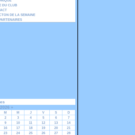
ORIQUE
IE DU CLUB
ACT
ICTON DE LA SEMAINE
PARTENAIRES
ves
 2026
»
M
M
J
V
S
D
2
3
4
5
6
7
9
10
11
12
13
14
16
17
18
19
20
21
23
24
25
26
27
28