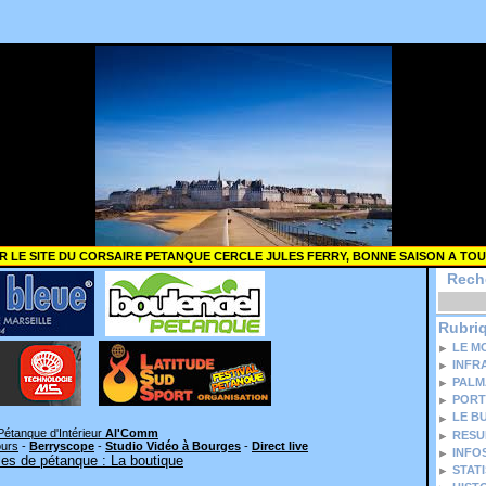
R LE SITE DU CORSAIRE PETANQUE CERCLE JULES FERRY, BONNE SAISON A TOU
Rech
Rubri
LE M
INFR
PALM
PORT
LE B
Pétanque d'Intérieur
Al'Comm
RESU
ours
-
Berryscope
-
Studio Vidéo à Bourges
-
Direct live
INFO
es de pétanque : La boutique
STAT