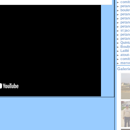
comité
petan
boule
petan
petan
petan
petan
st ja
petan
petan
Quinta
Bouli
Laill
atout
comit
merve
Galeri