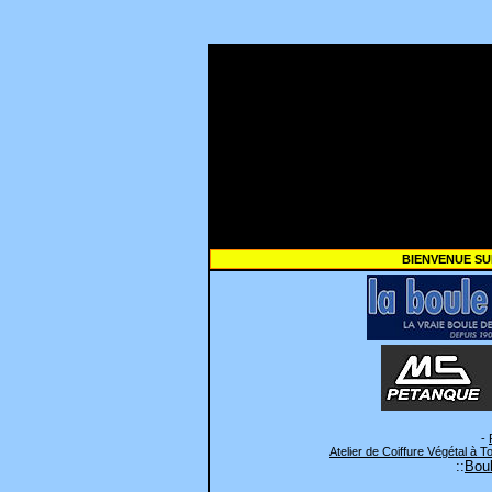
BIENVENUE SU
-
Atelier de Coiffure Végétal à T
::
Boul