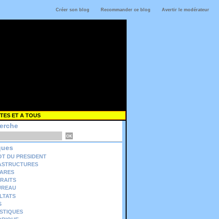
Créer son blog
Recommander ce blog
Avertir le modérateur
TES ET A TOUS
erche
ques
OT DU PRESIDENT
ASTRUCTURES
ARES
RAITS
UREAU
LTATS
S
ISTIQUES