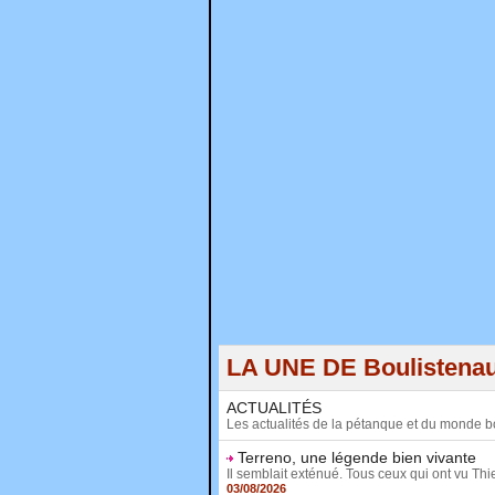
LA UNE DE Boulistena
ACTUALITÉS
Les actualités de la pétanque et du monde b
Terreno, une légende bien vivante
Il semblait exténué. Tous ceux qui ont vu Thie
03/08/2026