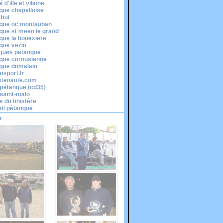
 d'ille et vilaine
que chapelloise
tbut
que oc montauban
que st meen le grand
que la bouexiere
que vezin
cques petanque
que cornusienne
que domalain
isport.fr
stenaute.com
é pétanque (cd35)
-saint-malo
e du finistère
il pétanque
e