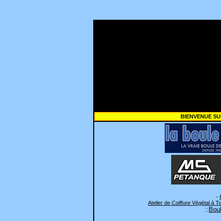
BIENVENUE SU
-
Atelier de Coiffure Végétal à T
::
Boul