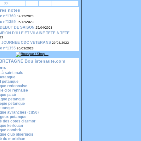
30
res notes
le n°1360
07/12/2023
le n°1359
05/12/2023
DEBUT DE SAISON
25/04/2023
PION D'ILLE ET VILAINE TETE A TETE
23
 JOURNEE CDC VETERANS
29/03/2023
le n°1355
20/03/2023
BRETAGNE Boulistenaute.com
ens
s à saint malo
 petanque
il petanque
que redonnaise
ule d'or rennaise
que pacé
gne petanque
epie petanque
etanque
que avranches (cd50)
egeux petanque
é des cotes d'armor
que kerlouan
que combrit
que club ploerinois
é du morbihan