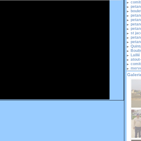
comité
petan
boule
petan
petan
petan
petan
st ja
petan
petan
Quinta
Bouli
Laill
atout
comit
merve
Galeri