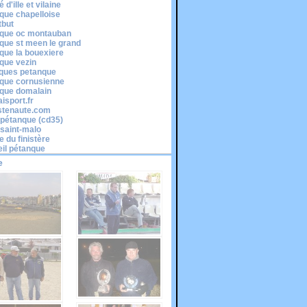
 d'ille et vilaine
que chapelloise
tbut
que oc montauban
que st meen le grand
que la bouexiere
que vezin
cques petanque
que cornusienne
que domalain
isport.fr
stenaute.com
é pétanque (cd35)
-saint-malo
e du finistère
il pétanque
e