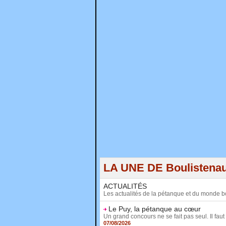
LA UNE DE Boulistena
ACTUALITÉS
Les actualités de la pétanque et du monde b
Le Puy, la pétanque au cœur
Un grand concours ne se fait pas seul. Il faut 
07/08/2026