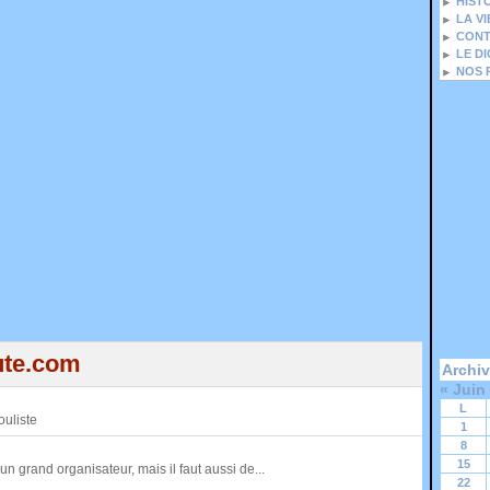
HIST
LA V
CONT
LE D
NOS 
ute.com
Archi
«
Juin
L
ouliste
1
8
15
un grand organisateur, mais il faut aussi de...
22