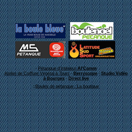
-
Pétanque d'Intérieur
Al'Comm
Atelier de Coiffure Végétal à Tours
-
Berryscope
-
Studio Vidéo
à Bourges
-
Direct live
::
Boules de pétanque : La boutique