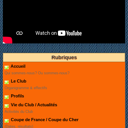
Rubriques
Accueil
Qui sommes-nous? Ou sommes-nous?
Le Club
Organigramme & effectifs
Profils
Vie du Club / Actualités
Activités du Club
Coupe de France / Coupe du Cher
(Dates, résultats)