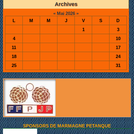
Archives
«
Mai 2026
»
L
M
M
J
V
S
D
1
3
4
10
11
17
18
24
25
31
SPONSORS DE MARMAGNE PETANQUE