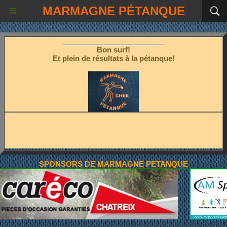
MARMAGNE PÉTANQUE
Les fêtes étant terminées!
Place à la pétanque!
Bon surf!
Et plein de résultats à la pétanque!
SPONSORS DE MARMAGNE PETANQUE