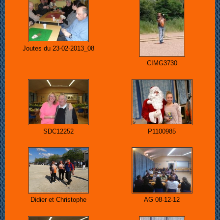
Joutes du 23-02-2013_08
CIMG3730
SDC12252
P1100985
Didier et Christophe
AG 08-12-12