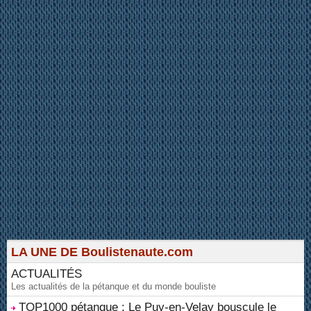
LA UNE DE Boulistenaute.com
ACTUALITÉS
Les actualités de la pétanque et du monde bouliste
TOP1000 pétanque : Le Puy-en-Velay bouscule le