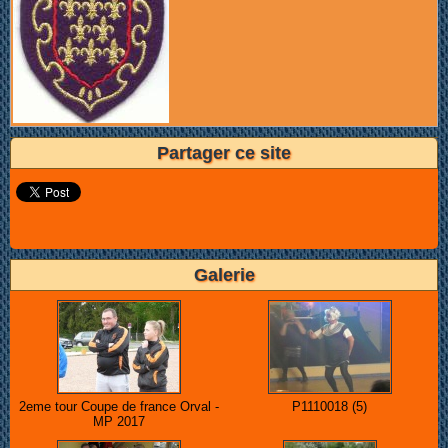
Partager ce site
Galerie
2eme tour Coupe de france Orval -
P1110018 (5)
MP 2017