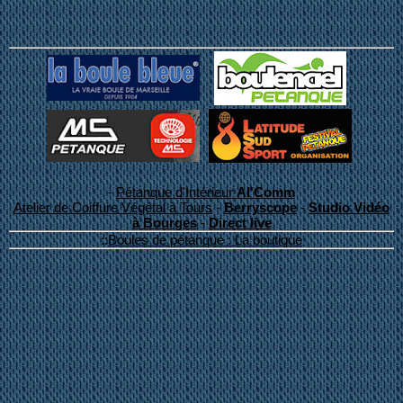
-
Pétanque d'Intérieur
Al'Comm
Atelier de Coiffure Végétal à Tours
-
Berryscope
-
Studio Vidéo
à Bourges
-
Direct live
::
Boules de pétanque : La boutique