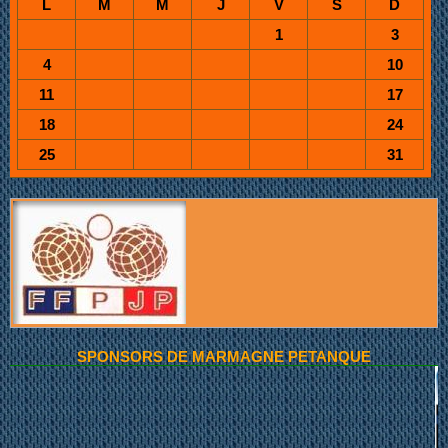
L
M
M
J
V
S
D
1
3
4
10
11
17
18
24
25
31
SPONSORS DE MARMAGNE PETANQUE