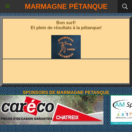
Les fêtes étant terminées!
MARMAGNE PÉTANQUE
Place à la pétanque!
Bon surf!
Et plein de résultats à la pétanque!
SPONSORS DE MARMAGNE PETANQUE