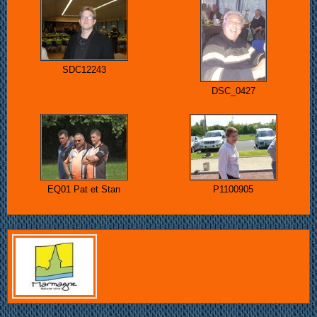
SDC12243
DSC_0427
EQ01 Pat et Stan
P1100905