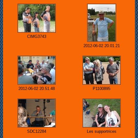
CIMG3743
2012-06-02 20.01.21
2012-06-02 20.51.48
P1100895
SDC12284
Les supportrices