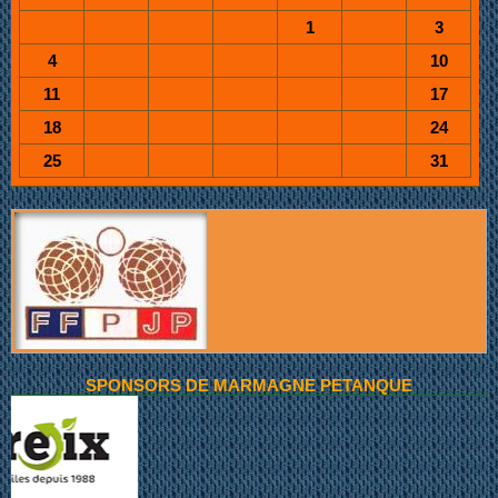
1
3
4
10
11
17
18
24
25
31
SPONSORS DE MARMAGNE PETANQUE