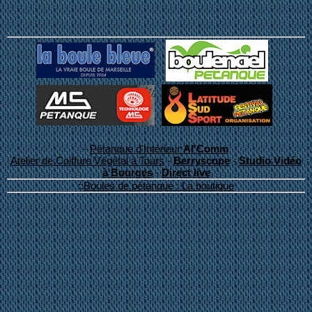
-
Pétanque d'Intérieur
Al'Comm
Atelier de Coiffure Végétal à Tours
-
Berryscope
-
Studio Vidéo
à Bourges
-
Direct live
::
Boules de pétanque : La boutique