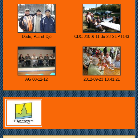
Dédé, Pat et Djé
CDC J10 & 11 du 28 SEPT143
AG 08-12-12
2012-09-23 13.41.21