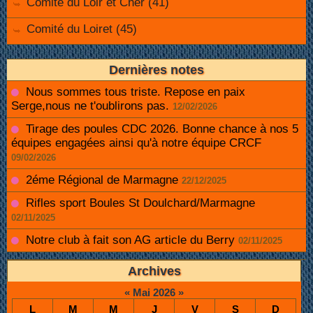
Comité du Loir et Cher (41)
Comité du Loiret (45)
Dernières notes
Nous sommes tous triste. Repose en paix
Serge,nous ne t'oublirons pas.
12/02/2026
Tirage des poules CDC 2026. Bonne chance à nos 5
équipes engagées ainsi qu'à notre équipe CRCF
09/02/2026
2éme Régional de Marmagne
22/12/2025
Rifles sport Boules St Doulchard/Marmagne
02/11/2025
Notre club à fait son AG article du Berry
02/11/2025
Archives
«
Mai 2026
»
L
M
M
J
V
S
D