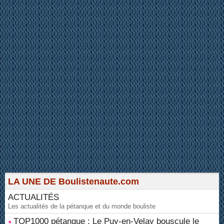
LA UNE DE Boulistenaute.com
ACTUALITÉS
Les actualités de la pétanque et du monde bouliste
TOP1000 pétanque : Le Puy-en-Velay bouscule le