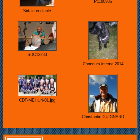
P1100985
Sirtaki endiablé
SDC12283
Concours interne 2014
CDF-MEHUN-01.jpg
Christophe GUIGNARD