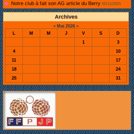
Notre club à fait son AG article du Berry
02/11/2025
Archives
«
Mai 2026
»
L
M
M
J
V
S
D
1
3
4
10
11
17
18
24
25
31