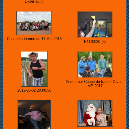
Didier au tir
Concours interne du 11 Mai 2013
P1110020 (6)
2eme tour Coupe de france Orval -
MP 2017
2012-06-02 20.00.50