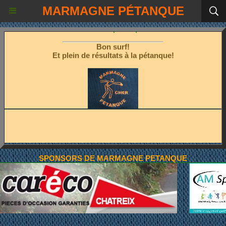
MARMAGNE PÉTANQUE
Les fêtes étant terminées!
Place à la pétanque!
Bon surf!
Et plein de résultats à la pétanque!
SPONSORS DE MARMAGNE PETANQUE