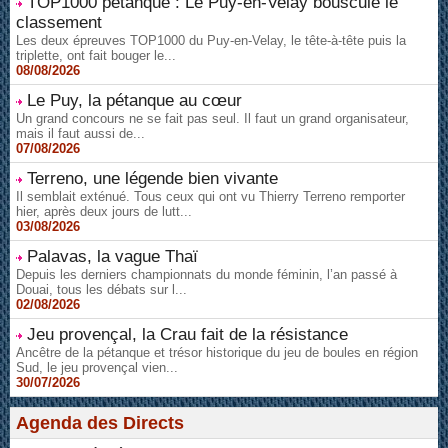
TOP1000 pétanque : Le Puy-en-Velay bouscule le
classement
Les deux épreuves TOP1000 du Puy-en-Velay, le tête-à-tête puis la
triplette, ont fait bouger le...
08/08/2026
Le Puy, la pétanque au cœur
Un grand concours ne se fait pas seul. Il faut un grand organisateur,
mais il faut aussi de...
07/08/2026
Terreno, une légende bien vivante
Il semblait exténué. Tous ceux qui ont vu Thierry Terreno remporter
hier, après deux jours de lutt...
03/08/2026
Palavas, la vague Thaï
Depuis les derniers championnats du monde féminin, l’an passé à
Douai, tous les débats sur l...
02/08/2026
Jeu provençal, la Crau fait de la résistance
Ancêtre de la pétanque et trésor historique du jeu de boules en région
Sud, le jeu provençal vien...
30/07/2026
Agenda des Directs