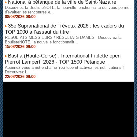
National à pétanque de la ville de Saint-Nazaire
Découvrez la BoulisteNOTE, la nouvelle fonctionnalité qui vous permet
d'évaluer les rencontres e...
08/08/2026 08:00
35e Supranational de Trévoux 2026 : les cadors du
TOP 1000 à l’assaut du titre
RÉSULTATS MESSIEURS / RÉSULTATS DAMES Découvrez la
BoulisteNOTE, la nouvelle fonctionnalit...
15/08/2026 09:00
Bastia (Haute-Corse) : International triplette open
Pierrot Lamperti 2026 - TOP 1500 Pétanque
Abonnez vous à notre chaîne YouTube et activez les notifications !
Découvrez l...
22/08/2026 09:00