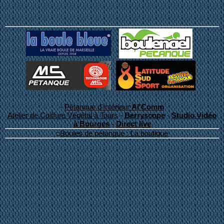
-
Pétanque d'Intérieur
Al'Comm
Atelier de Coiffure Végétal à Tours
-
Berryscope
-
Studio Vidéo
à Bourges
-
Direct live
::
Boules de pétanque : La boutique