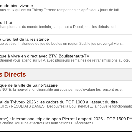
gende bien vivante
Tous ceux qui ont vu Thierry Terreno remporter hier, après deux jours de lutt...
ue Thaï
championnats du monde féminin, l’an passé à Douai, tous les débats sur l...
a Crau fait de la résistance
e et trésor historique du jeu de boules en région Sud, le jeu provençal vien...
ue à vivre en direct avec BTV, BoulistenauteTV !
ionnel vous attend sur BTV, avec plusieurs semaines de retransmissions au cœu..
 Directs
que de la ville de Saint-Nazaire
NOTE, la nouvelle fonctionnalité qui vous permet d'évaluer les rencontres e...
l de Trévoux 2026 : les cadors du TOP 1000 à l’assaut du titre
S / RÉSULTATS DAMES Découvrez la BoulisteNOTE, la nouvelle fonctionnalit.
rse) : International triplette open Pierrot Lamperti 2026 - TOP 1500 P
chaîne YouTube et activez les notifications ! Découvrez l...