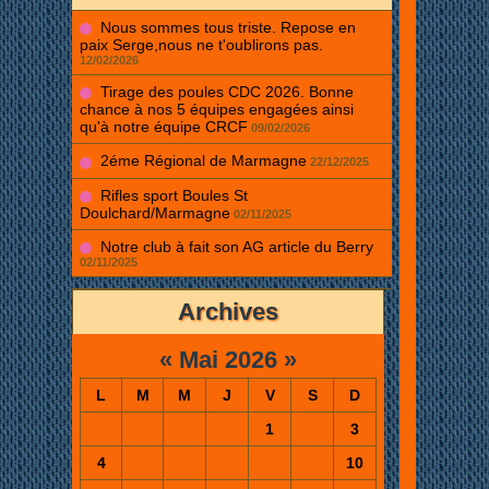
Nous sommes tous triste. Repose en
paix Serge,nous ne t'oublirons pas.
12/02/2026
Tirage des poules CDC 2026. Bonne
chance à nos 5 équipes engagées ainsi
qu'à notre équipe CRCF
09/02/2026
2éme Régional de Marmagne
22/12/2025
Rifles sport Boules St
Doulchard/Marmagne
02/11/2025
Notre club à fait son AG article du Berry
02/11/2025
Archives
«
Mai 2026
»
L
M
M
J
V
S
D
1
3
4
10