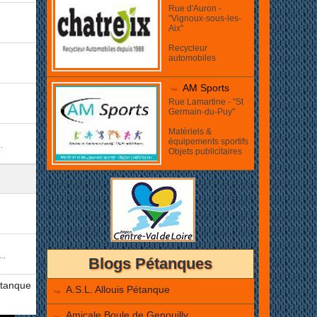
Rue d'Auron -
"Vignoux-sous-les-
Aix"
Recycleur
automobiles
AM Sports
Rue Lamartine - "St
Germain-du-Puy"
Matériels &
équipements sportifs
.
Objets publicitaires
..
Blogs Pétanques
étanque
A.S.L. Allouis Pétanque
Amicale Boule de Genouilly