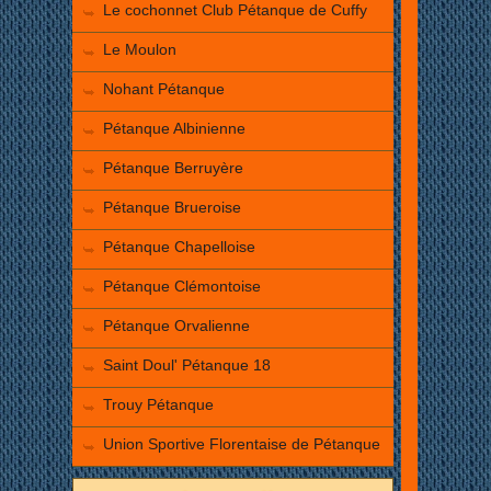
Le cochonnet Club Pétanque de Cuffy
Le Moulon
Nohant Pétanque
Pétanque Albinienne
Pétanque Berruyère
Pétanque Brueroise
Pétanque Chapelloise
Pétanque Clémontoise
Pétanque Orvalienne
Saint Doul' Pétanque 18
Trouy Pétanque
Union Sportive Florentaise de Pétanque