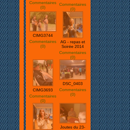
Commentaires
Commentaires
(0)
(0)
CIMG3744
Commentaires
AG - repas et
(0)
Soirée 2014
Commentaires
(0)
DSC_0403
Commentaires
CIMG3693
(0)
Commentaires
(0)
Joutes du 23-