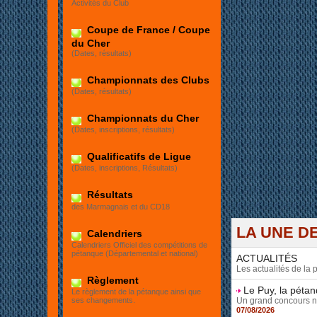
Et
Activités du Club
Coupe de France / Coupe
du Cher
(Dates, résultats)
Championnats des Clubs
(Dates, résultats)
Championnats du Cher
(Dates, inscriptions, résultats)
Qualificatifs de Ligue
(Dates, inscriptions, Résultats)
Résultats
des Marmagnais et du CD18
LA UNE DE
Calendriers
Calendriers Officiel des compétitions de
pétanque (Départemental et national)
ACTUALITÉS
Les actualités de la
Règlement
Le Puy, la péta
Le règlement de la pétanque ainsi que
Un grand concours ne s
ses changements.
07/08/2026