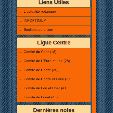
Liens Utiles
L'actualité pétanque
INFOPTIMUM
Boulistenaute.com
Ligue Centre
Comité du Cher (18)
Comité de L'Eure et Loir (28)
Comité de l'Indre (36)
Comité de l'Indre et Loire (37)
Comité du Loir et Cher (41)
Comité du Loiret (45)
Dernières notes