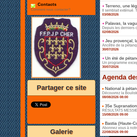
Contacts
Terreno, une lé
Comment nous contacter?
Il semblait exténué. 
03/08/2026
Palavas, la vag
Depuis les derniers 
02/08/2026
Jeu provençal, l
Ancêtre de la pétanqu
30/07/2026
Un été de pétanq
Un programme except
30/07/2026
Agenda des
Partager ce site
National à pétan
Découvrez la Bouliste
08/08/2026 08:00
35e Supranationa
RÉSULTATS MESSIEUR
15/08/2026 09:00
Bastia (Haute-Co
Abonnez vous à notre 
Galerie
22/08/2026 09:00