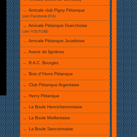
Amicale club Pigny Pétanque
Lien Facebook (P.A)
Amicale Pétanque Guerchoise
Lien YOUTUBE
Amicale Pétanque Jouettoise
Avenir de lignières
B.A.C. Bourges
Bois d'Yèvre Pétanque
Club Pétanque Argentaise
Herry Pétanque
La Boule Henrichemontaise
La Boule Meillantaise
La Boule Sancoinnaise