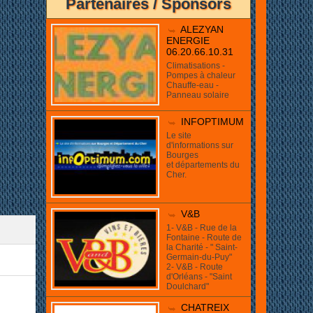
ue!
Partenaires / Sponsors
ALEZYAN
ENERGIE
06.20.66.10.31
Climatisations -
Pompes à chaleur
Chauffe-eau -
Panneau solaire
INFOPTIMUM
Le site
d'informations sur
Bourges
et départements du
Cher.
V&B
1- V&B - Rue de la
Fontaine - Route de
la Charité - " Saint-
Germain-du-Puy"
2- V&B - Route
d'Orléans - "Saint
Doulchard"
CHATREIX