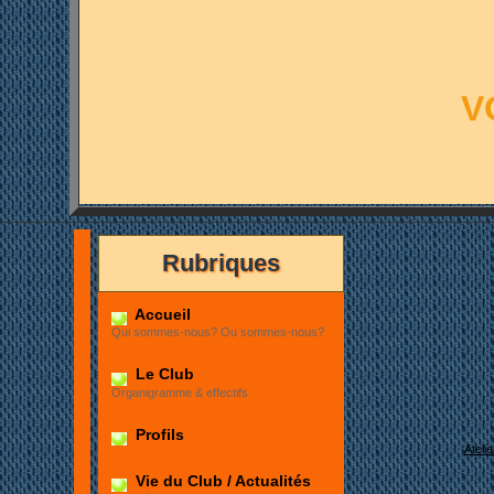
V
Rubriques
Accueil
Qui sommes-nous? Ou sommes-nous?
Le Club
Organigramme & effectifs
Profils
Ateli
Vie du Club / Actualités