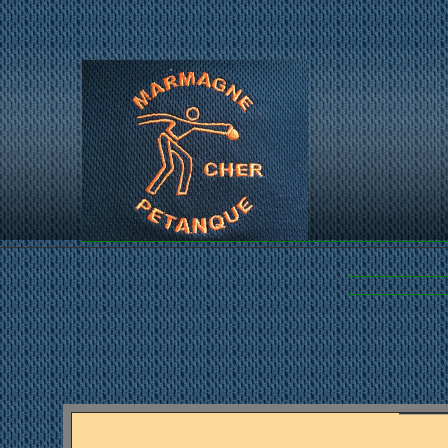
...LES PET
~M