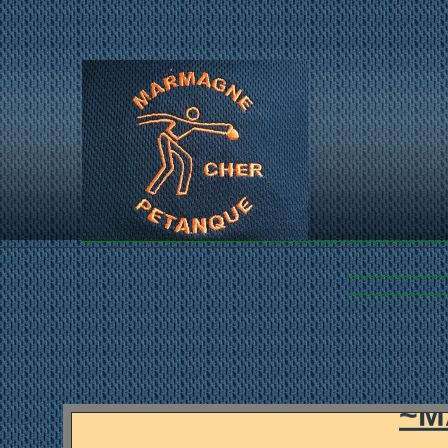
...LES PET
~M