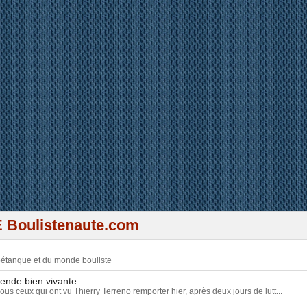
 plein de résultats à la pétanq
 Boulistenaute.com
 pétanque et du monde bouliste
gende bien vivante
Tous ceux qui ont vu Thierry Terreno remporter hier, après deux jours de lutt...