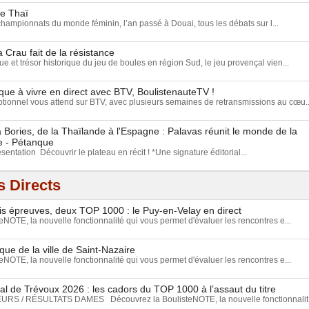
ue Thaï
championnats du monde féminin, l’an passé à Douai, tous les débats sur l...
a Crau fait de la résistance
e et trésor historique du jeu de boules en région Sud, le jeu provençal vien...
ue à vivre en direct avec BTV, BoulistenauteTV !
ionnel vous attend sur BTV, avec plusieurs semaines de retransmissions au cœu..
Bories, de la Thaïlande à l'Espagne : Palavas réunit le monde de la
e - Pétanque
ésentation Découvrir le plateau en récit ! *Une signature éditorial...
 Directs
ois épreuves, deux TOP 1000 : le Puy-en-Velay en direct
NOTE, la nouvelle fonctionnalité qui vous permet d'évaluer les rencontres e...
que de la ville de Saint-Nazaire
NOTE, la nouvelle fonctionnalité qui vous permet d'évaluer les rencontres e...
l de Trévoux 2026 : les cadors du TOP 1000 à l’assaut du titre
S / RÉSULTATS DAMES Découvrez la BoulisteNOTE, la nouvelle fonctionnalit.