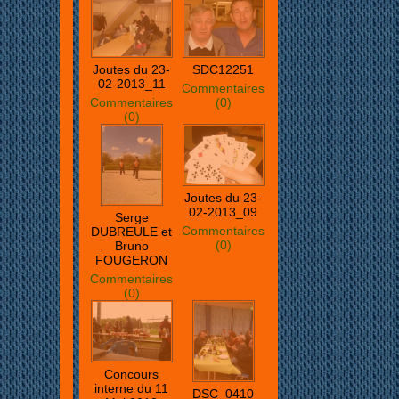
Joutes du 23-
SDC12251
02-2013_11
Commentaires
Commentaires
(0)
(0)
Joutes du 23-
02-2013_09
Serge
Commentaires
DUBREULE et
(0)
Bruno
FOUGERON
Commentaires
(0)
Concours
interne du 11
DSC_0410