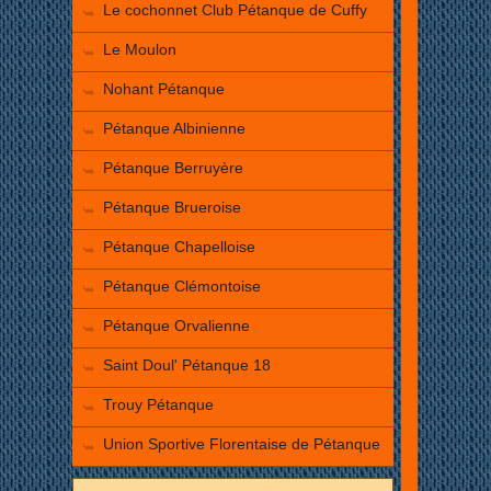
Le cochonnet Club Pétanque de Cuffy
Le Moulon
Nohant Pétanque
Pétanque Albinienne
Pétanque Berruyère
Pétanque Brueroise
Pétanque Chapelloise
Pétanque Clémontoise
Pétanque Orvalienne
Saint Doul' Pétanque 18
Trouy Pétanque
Union Sportive Florentaise de Pétanque