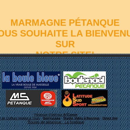
MARMAGNE PÉTANQUE
OUS SOUHAITE LA BIENVEN
SUR
NOTRE SITE!
-
Pétanque d'Intérieur
Al'Comm
er de Coiffure Végétal à Tours
-
Berryscope
-
Studio Vidéo à Bourges
-
Direct live
::
Boules de pétanque : La boutique
Bon surf!