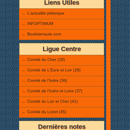
Liens Utiles
L'actualité pétanque
INFOPTIMUM
Boulistenaute.com
Ligue Centre
Comité du Cher (18)
Comité de L'Eure et Loir (28)
Comité de l'Indre (36)
Comité de l'Indre et Loire (37)
Comité du Loir et Cher (41)
Comité du Loiret (45)
Dernières notes