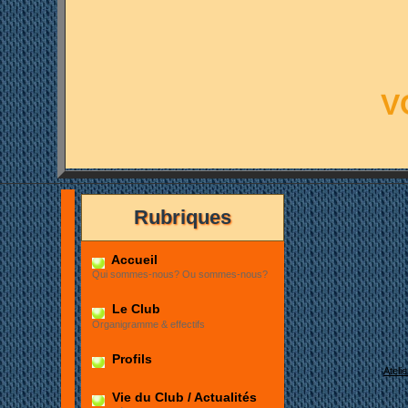
V
Rubriques
Accueil
Qui sommes-nous? Ou sommes-nous?
Le Club
Organigramme & effectifs
Profils
Ateli
Vie du Club / Actualités