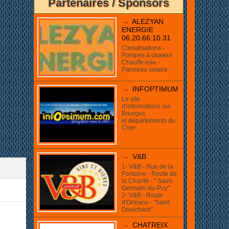
Partenaires / Sponsors
ue!
ALEZYAN
ENERGIE
06.20.66.10.31
Climatisations -
Pompes à chaleur
Chauffe-eau -
Panneau solaire
INFOPTIMUM
Le site
d'informations sur
Bourges
et départements du
Cher.
V&B
1- V&B - Rue de la
Fontaine - Route de
la Charité - " Saint-
Germain-du-Puy"
2- V&B - Route
d'Orléans - "Saint
Doulchard"
CHATREIX