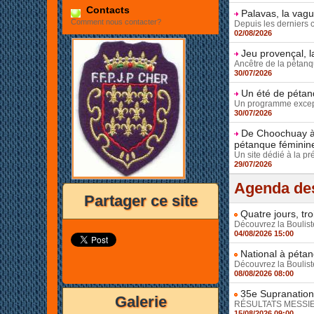
Contacts
Palavas, la vag
Comment nous contacter?
Depuis les derniers 
02/08/2026
Jeu provençal, l
Ancêtre de la pétanqu
30/07/2026
Un été de pétanq
Un programme except
30/07/2026
De Choochuay à 
pétanque féminin
Un site dédié à la pr
29/07/2026
Agenda des
Partager ce site
Quatre jours, tr
Découvrez la Bouliste
04/08/2026 15:00
National à pétan
Découvrez la Bouliste
08/08/2026 08:00
35e Supranationa
Galerie
RÉSULTATS MESSIEUR
15/08/2026 09:00