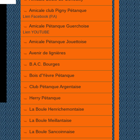
Amicale club Pigny Pétanque
Lien Facebook (P.A)
Amicale Pétanque Guerchoise
Lien YOUTUBE
Amicale Pétanque Jouettoise
Avenir de lignières
B.A.C. Bourges
Bois d'Yèvre Pétanque
Club Pétanque Argentaise
Herry Pétanque
La Boule Henrichemontaise
La Boule Meillantaise
La Boule Sancoinnaise