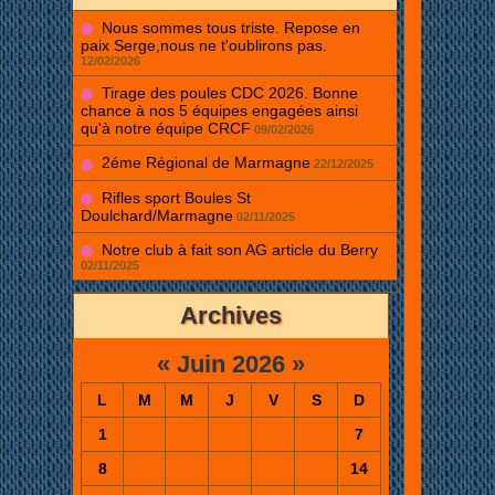
Nous sommes tous triste. Repose en
paix Serge,nous ne t'oublirons pas.
12/02/2026
Tirage des poules CDC 2026. Bonne
chance à nos 5 équipes engagées ainsi
qu'à notre équipe CRCF
09/02/2026
2éme Régional de Marmagne
22/12/2025
Rifles sport Boules St
Doulchard/Marmagne
02/11/2025
Notre club à fait son AG article du Berry
02/11/2025
Archives
«
Juin 2026
»
L
M
M
J
V
S
D
1
7
8
14