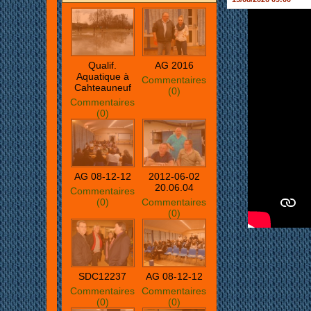
Qualif.
AG 2016
Aquatique à
Commentaires
Cahteauneuf
(0)
Commentaires
(0)
AG 08-12-12
2012-06-02
20.06.04
Commentaires
(0)
Commentaires
(0)
SDC12237
AG 08-12-12
Commentaires
Commentaires
(0)
(0)