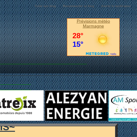
Créer son blog
Recommander ce blog
Avertir le modérateur
Prévisions météo
Marmagne
MARMAGNE...
IS~