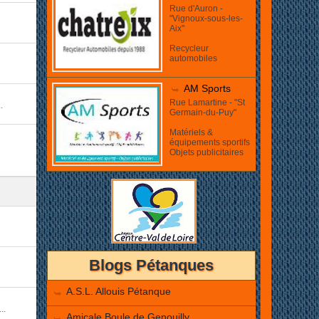
Rue d'Auron -
"Vignoux-sous-les-
Aix"
Recycleur
automobiles
AM Sports
Rue Lamartine - "St
.
Germain-du-Puy"
Matériels &
équipements sportifs
Objets publicitaires
Blogs Pétanques
A.S.L. Allouis Pétanque
..
Amicale Boule de Genouilly