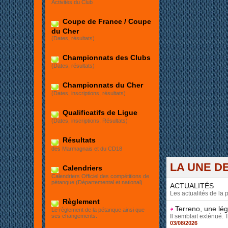
Activités du Club
Et
Coupe de France / Coupe
du Cher
(Dates, résultats)
Championnats des Clubs
(Dates, résultats)
Championnats du Cher
(Dates, inscriptions, résultats)
Qualificatifs de Ligue
(Dates, inscriptions, Résultats)
Résultats
des Marmagnais et du CD18
LA UNE DE
Calendriers
Calendriers Officiel des compétitions de
pétanque (Départemental et national)
ACTUALITÉS
Les actualités de la
Règlement
Terreno, une lé
Le règlement de la pétanque ainsi que
Il semblait exténué. 
ses changements.
03/08/2026