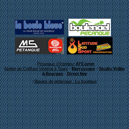
-
Pétanque d'Intérieur
Al'Comm
Atelier de Coiffure Végétal à Tours
-
Berryscope
-
Studio Vidéo
à Bourges
-
Direct live
::
Boules de pétanque : La boutique