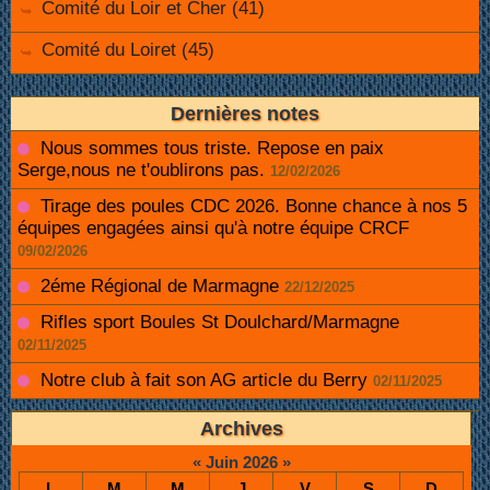
Comité du Loir et Cher (41)
Comité du Loiret (45)
Dernières notes
Nous sommes tous triste. Repose en paix
Serge,nous ne t'oublirons pas.
12/02/2026
Tirage des poules CDC 2026. Bonne chance à nos 5
équipes engagées ainsi qu'à notre équipe CRCF
09/02/2026
2éme Régional de Marmagne
22/12/2025
Rifles sport Boules St Doulchard/Marmagne
02/11/2025
Notre club à fait son AG article du Berry
02/11/2025
Archives
«
Juin 2026
»
L
M
M
J
V
S
D