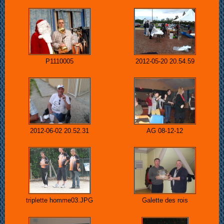
P1110005
2012-05-20 20.54.59
2012-06-02 20.52.31
AG 08-12-12
triplette homme03.JPG
Galette des rois