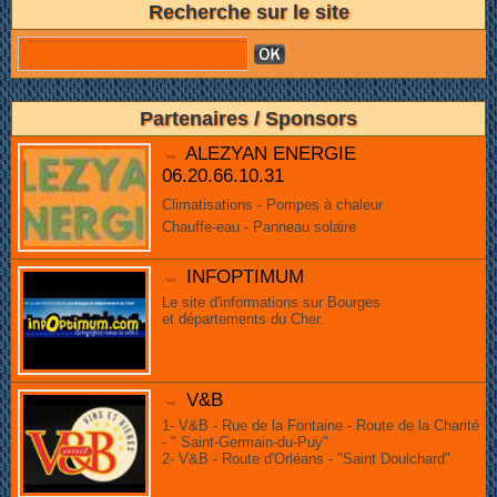
Recherche sur le site
Partenaires / Sponsors
ALEZYAN ENERGIE
06.20.66.10.31
Climatisations - Pompes à chaleur
Chauffe-eau - Panneau solaire
INFOPTIMUM
Le site d'informations sur Bourges
et départements du Cher.
V&B
1- V&B - Rue de la Fontaine - Route de la Charité
- " Saint-Germain-du-Puy"
2- V&B - Route d'Orléans - "Saint Doulchard"