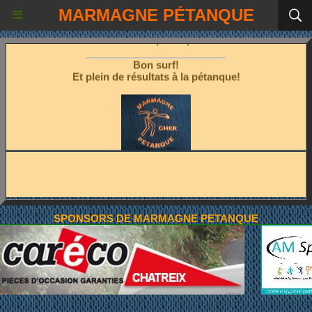
MARMAGNE PÉTANQUE
Les fêtes étant terminées!
Place à la pétanque!
Bon surf!
Et plein de résultats à la pétanque!
SPONSORS DE MARMAGNE PETANQUE