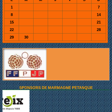
1
7
8
14
15
21
22
28
29
30
SPONSORS DE MARMAGNE PETANQUE