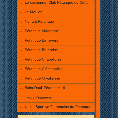
Le cochonnet Club Pétanque de Cuffy
Le Moulon
Nohant Pétanque
Pétanque Albinienne
Pétanque Berruyère
Pétanque Brueroise
Pétanque Chapelloise
Pétanque Clémontoise
Pétanque Orvalienne
Saint Doul' Pétanque 18
Trouy Pétanque
Union Sportive Florentaise de Pétanque