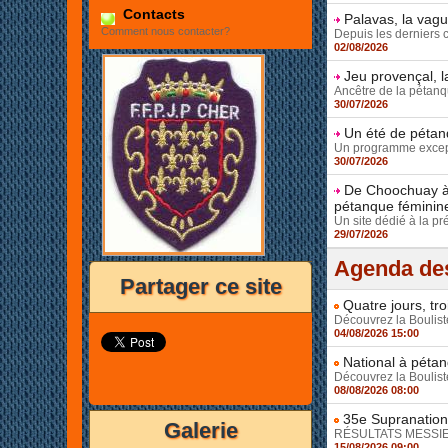
Contacts
Palavas, la vag
Comment nous contacter?
Depuis les derniers 
02/08/2026
Jeu provençal, l
Ancêtre de la pétanqu
30/07/2026
Un été de pétanq
Un programme except
30/07/2026
De Choochuay à 
pétanque féminin
Un site dédié à la pr
29/07/2026
Agenda des
Partager ce site
Quatre jours, tr
Découvrez la Bouliste
04/08/2026 15:00
National à pétan
Découvrez la Bouliste
08/08/2026 08:00
35e Supranationa
Galerie
RÉSULTATS MESSIEUR
15/08/2026 09:00