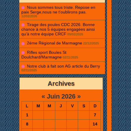
Nous sommes tous triste. Repose en
paix Serge,nous ne t'oublirons pas.
12/02/2026
Tirage des poules CDC 2026. Bonne
chance à nos 5 équipes engagées ainsi
qu'à notre équipe CRCF
09/02/2026
2éme Régional de Marmagne
22/12/2025
Rifles sport Boules St
Doulchard/Marmagne
02/11/2025
Notre club à fait son AG article du Berry
02/11/2025
Archives
«
Juin 2026
»
L
M
M
J
V
S
D
1
7
8
14