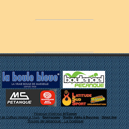
Bon surf!
 plein de résultats à la pétanq
-
Pétanque d'Intérieur
Al'Comm
er de Coiffure Végétal à Tours
-
Berryscope
-
Studio Vidéo à Bourges
-
Direct live
::
Boules de pétanque : La boutique