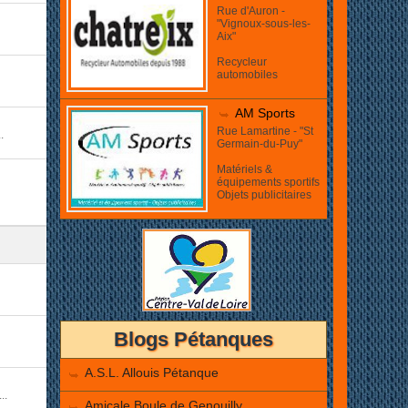
Rue d'Auron -
"Vignoux-sous-les-
Aix"
Recycleur
automobiles
AM Sports
Rue Lamartine - "St
.
Germain-du-Puy"
Matériels &
équipements sportifs
Objets publicitaires
Blogs Pétanques
A.S.L. Allouis Pétanque
..
Amicale Boule de Genouilly