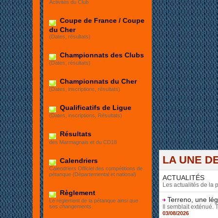
Activités du Club
Coupe de France / Coupe
du Cher
(Dates, résultats)
Championnats des Clubs
(Dates, résultats)
Championnats du Cher
(Dates, inscriptions, résultats)
Qualificatifs de Ligue
(Dates, inscriptions, Résultats)
Résultats
des Marmagnais et du CD18
LA UNE DE
Calendriers
Calendriers Officiel des compétitions de
pétanque (Départemental et national)
ACTUALITÉS
Les actualités de la
Règlement
Terreno, une lé
Le règlement de la pétanque ainsi que
Il semblait exténué. 
ses changements.
03/08/2026