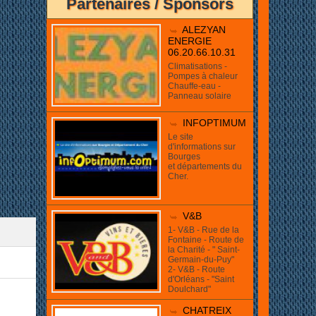
Partenaires / Sponsors
ALEZYAN
ENERGIE
06.20.66.10.31
Climatisations -
Pompes à chaleur
Chauffe-eau -
Panneau solaire
INFOPTIMUM
Le site
d'informations sur
Bourges
et départements du
Cher.
V&B
1- V&B - Rue de la
Fontaine - Route de
la Charité - " Saint-
Germain-du-Puy"
2- V&B - Route
d'Orléans - "Saint
Doulchard"
CHATREIX