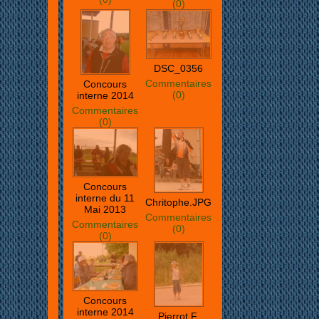
(0)
DSC_0356
Commentaires
Concours
(0)
interne 2014
Commentaires
(0)
Concours
interne du 11
Chritophe.JPG
Mai 2013
Commentaires
Commentaires
(0)
(0)
Concours
interne 2014
Pierrot F.