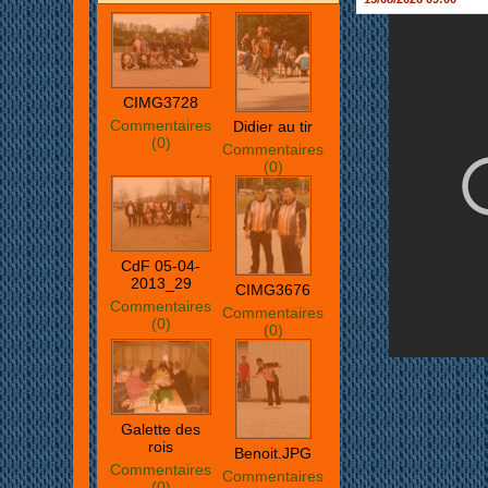
CIMG3728
Commentaires
Didier au tir
(0)
Commentaires
(0)
CdF 05-04-
2013_29
CIMG3676
Commentaires
Commentaires
(0)
(0)
Galette des
rois
Benoit.JPG
Commentaires
Commentaires
(0)