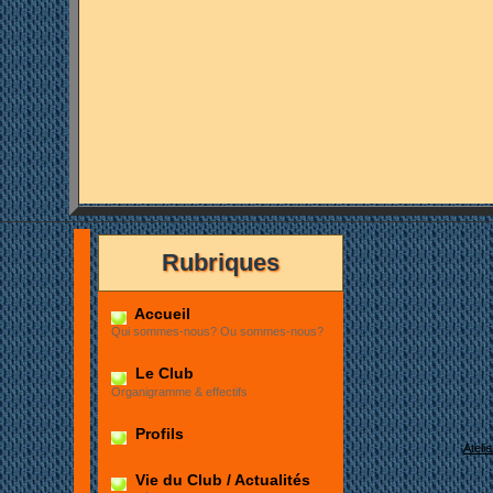
Rubriques
Et
Accueil
Qui sommes-nous? Ou sommes-nous?
Le Club
Organigramme & effectifs
Profils
Ateli
Vie du Club / Actualités