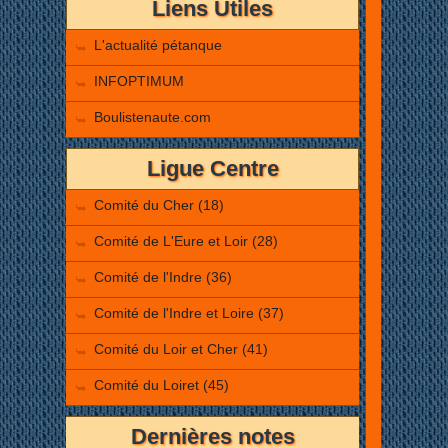
Liens Utiles
L'actualité pétanque
INFOPTIMUM
Boulistenaute.com
Ligue Centre
Comité du Cher (18)
Comité de L'Eure et Loir (28)
Comité de l'Indre (36)
Comité de l'Indre et Loire (37)
Comité du Loir et Cher (41)
Comité du Loiret (45)
Dernières notes