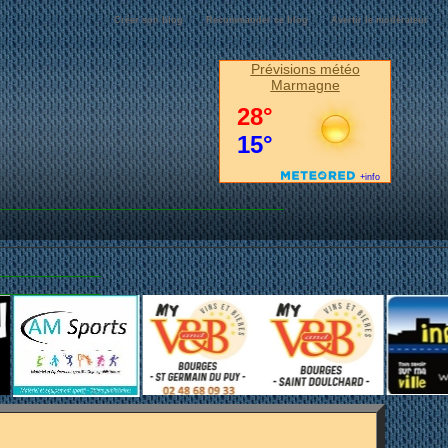
Créer son blog
Recommander ce blog
Avertir le modérateur
MARMAGNE...
Prévisions météo
Marmagne
IS~
UE