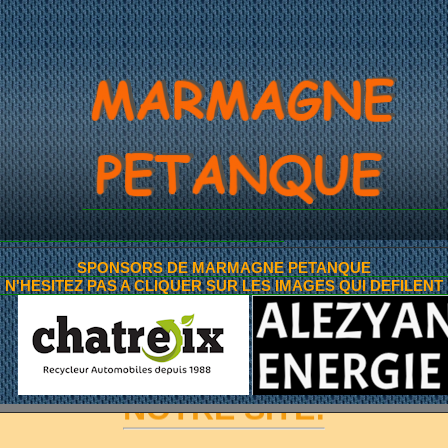
ITES ANNONCES DE 
~AMIS PETANQUEURS~
ARMAGNAISES, MARMAGNA
MARMAGNE PÉTANQUE
SPONSORS DE MARMAGNE PETANQUE
N'HESITEZ PAS A CLIQUER SUR LES IMAGES QUI DEFILENT
OUS SOUHAITE LA BIENVEN
SUR
NOTRE SITE!