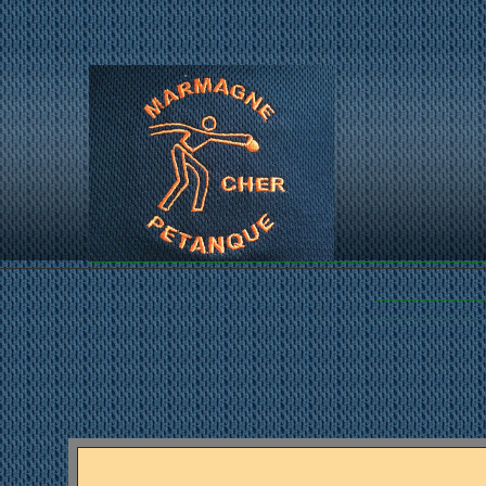
...LES PET
~M
V