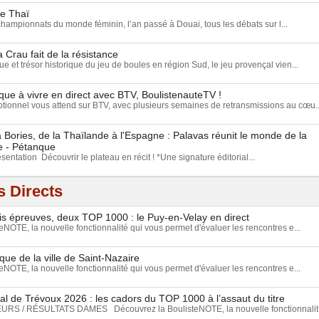
ue Thaï
championnats du monde féminin, l’an passé à Douai, tous les débats sur l...
a Crau fait de la résistance
e et trésor historique du jeu de boules en région Sud, le jeu provençal vien...
ue à vivre en direct avec BTV, BoulistenauteTV !
ionnel vous attend sur BTV, avec plusieurs semaines de retransmissions au cœu..
Bories, de la Thaïlande à l'Espagne : Palavas réunit le monde de la
e - Pétanque
ésentation Découvrir le plateau en récit ! *Une signature éditorial...
 Directs
ois épreuves, deux TOP 1000 : le Puy-en-Velay en direct
NOTE, la nouvelle fonctionnalité qui vous permet d'évaluer les rencontres e...
que de la ville de Saint-Nazaire
NOTE, la nouvelle fonctionnalité qui vous permet d'évaluer les rencontres e...
l de Trévoux 2026 : les cadors du TOP 1000 à l’assaut du titre
S / RÉSULTATS DAMES Découvrez la BoulisteNOTE, la nouvelle fonctionnalit.