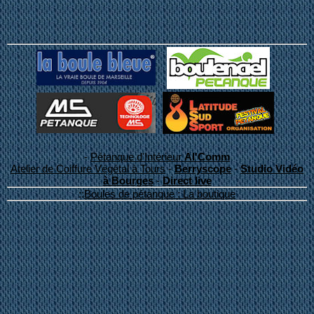
-
Pétanque d'Intérieur
Al'Comm
Atelier de Coiffure Végétal à Tours
-
Berryscope
-
Studio Vidéo
à Bourges
-
Direct live
::
Boules de pétanque : La boutique