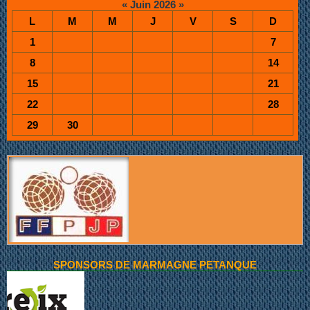
«
Juin 2026
»
L
M
M
J
V
S
D
1
7
8
14
15
21
22
28
29
30
SPONSORS DE MARMAGNE PETANQUE