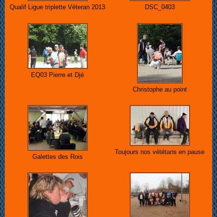
Qualif Ligue triplette Véteran 2013
DSC_0403
EQ03 Pierre et Djé
Christophe au point
Toujours nos vététans en pause
Galettes des Rois