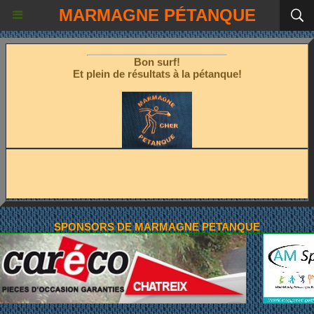
Les fêtes étant terminées!
MARMAGNE PÉTANQUE
Place à la pétanque!
Bon surf!
Et plein de résultats à la pétanque!
SPONSORS DE MARMAGNE PETANQUE