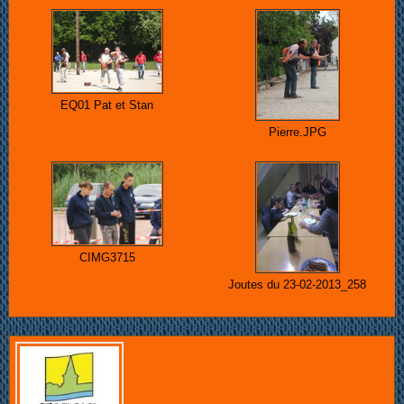
EQ01 Pat et Stan
Pierre.JPG
CIMG3715
Joutes du 23-02-2013_258