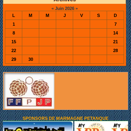
«
Juin 2026
»
L
M
M
J
V
S
D
1
7
8
14
15
21
22
28
29
30
SPONSORS DE MARMAGNE PETANQUE