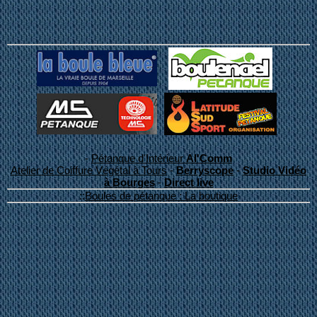
-
Pétanque d'Intérieur
Al'Comm
Atelier de Coiffure Végétal à Tours
-
Berryscope
-
Studio Vidéo
à Bourges
-
Direct live
::
Boules de pétanque : La boutique