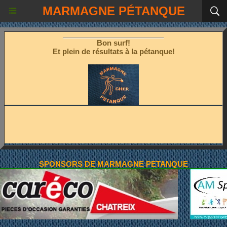
Les fêtes étant terminées!
MARMAGNE PÉTANQUE
Place à la pétanque!
Bon surf!
Et plein de résultats à la pétanque!
SPONSORS DE MARMAGNE PETANQUE