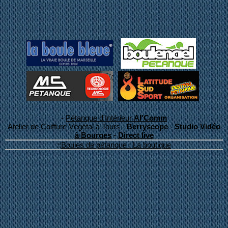
-
Pétanque d'Intérieur
Al'Comm
Atelier de Coiffure Végétal à Tours
-
Berryscope
-
Studio Vidéo
à Bourges
-
Direct live
::
Boules de pétanque : La boutique