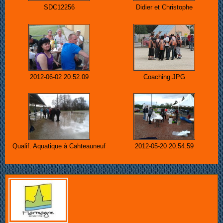
SDC12256
Didier et Christophe
2012-06-02 20.52.09
Coaching.JPG
Qualif. Aquatique à Cahteauneuf
2012-05-20 20.54.59