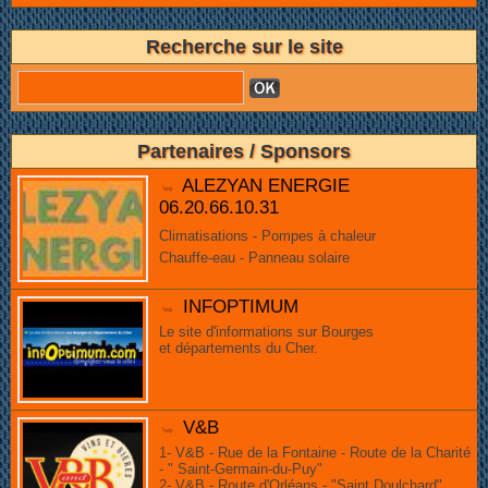
Recherche sur le site
Partenaires / Sponsors
ALEZYAN ENERGIE
06.20.66.10.31
Climatisations - Pompes à chaleur
Chauffe-eau - Panneau solaire
INFOPTIMUM
Le site d'informations sur Bourges
et départements du Cher.
V&B
1- V&B - Rue de la Fontaine - Route de la Charité
- " Saint-Germain-du-Puy"
2- V&B - Route d'Orléans - "Saint Doulchard"