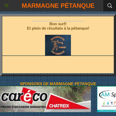
MARMAGNE PÉTANQUE
Les fêtes étant terminées!
Place à la pétanque!
Bon surf!
Et plein de résultats à la pétanque!
SPONSORS DE MARMAGNE PETANQUE