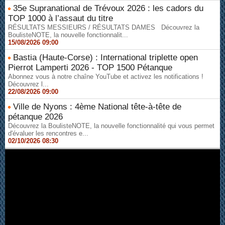
35e Supranational de Trévoux 2026 : les cadors du
TOP 1000 à l’assaut du titre
RÉSULTATS MESSIEURS / RÉSULTATS DAMES Découvrez la
BoulisteNOTE, la nouvelle fonctionnalit...
15/08/2026 09:00
Bastia (Haute-Corse) : International triplette open
Pierrot Lamperti 2026 - TOP 1500 Pétanque
Abonnez vous à notre chaîne YouTube et activez les notifications !
Découvrez l...
22/08/2026 09:00
Ville de Nyons : 4ème National tête-à-tête de
pétanque 2026
Découvrez la BoulisteNOTE, la nouvelle fonctionnalité qui vous permet
d'évaluer les rencontres e...
02/10/2026 08:30