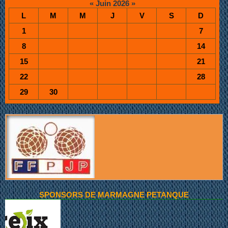
«
Juin 2026
»
L
M
M
J
V
S
D
1
7
8
14
15
21
22
28
29
30
SPONSORS DE MARMAGNE PETANQUE