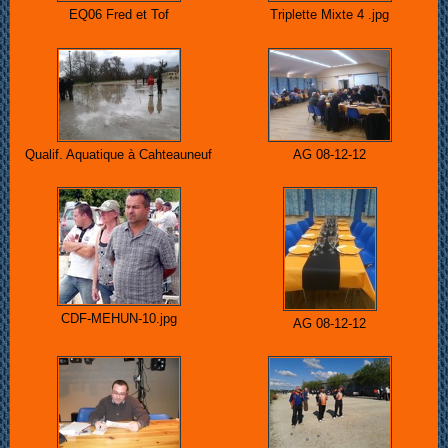
EQ06 Fred et Tof
Triplette Mixte 4 .jpg
Qualif. Aquatique à Cahteauneuf
AG 08-12-12
CDF-MEHUN-10.jpg
AG 08-12-12