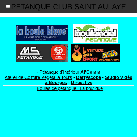
PETANQUE CLUB SAINT AULAYE
-
Pétanque d'Intérieur
Al'Comm
Atelier de Coiffure Végétal à Tours
-
Berryscope
-
Studio Vidéo
à Bourges
-
Direct live
::
Boules de pétanque : La boutique