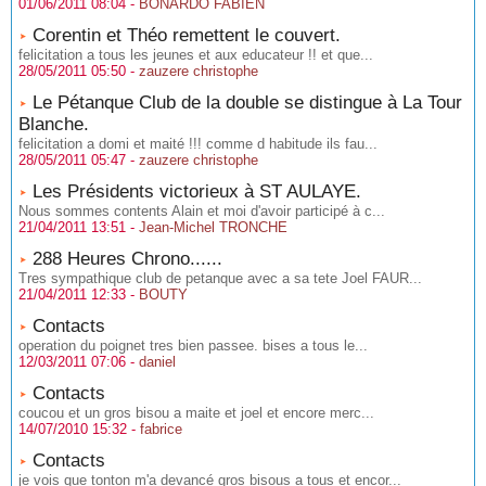
01/06/2011 08:04 -
BONARDO FABIEN
Corentin et Théo remettent le couvert.
felicitation a tous les jeunes et aux educateur !! et que...
28/05/2011 05:50 -
zauzere christophe
Le Pétanque Club de la double se distingue à La Tour
Blanche.
felicitation a domi et maité !!! comme d habitude ils fau...
28/05/2011 05:47 -
zauzere christophe
Les Présidents victorieux à ST AULAYE.
Nous sommes contents Alain et moi d'avoir participé à c...
21/04/2011 13:51 -
Jean-Michel TRONCHE
288 Heures Chrono......
Tres sympathique club de petanque avec a sa tete Joel FAUR...
21/04/2011 12:33 -
BOUTY
Contacts
operation du poignet tres bien passee. bises a tous le...
12/03/2011 07:06 -
daniel
Contacts
coucou et un gros bisou a maite et joel et encore merc...
14/07/2010 15:32 -
fabrice
Contacts
je vois que tonton m'a devancé gros bisous a tous et encor...