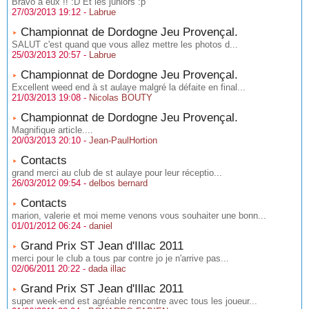
Bravo a eux !! :D Et les juniors :p
27/03/2013 19:12 -
Labrue
Championnat de Dordogne Jeu Provençal.
SALUT c'est quand que vous allez mettre les photos d...
25/03/2013 20:57 -
Labrue
Championnat de Dordogne Jeu Provençal.
Excellent weed end à st aulaye malgré la défaite en final...
21/03/2013 19:08 -
Nicolas BOUTY
Championnat de Dordogne Jeu Provençal.
Magnifique article....
20/03/2013 20:10 -
Jean-PaulHortion
Contacts
grand merci au club de st aulaye pour leur réceptio...
26/03/2012 09:54 -
delbos bernard
Contacts
marion, valerie et moi meme venons vous souhaiter une bonn...
01/01/2012 06:24 -
daniel
Grand Prix ST Jean d'Illac 2011
merci pour le club a tous par contre jo je n'arrive pas...
02/06/2011 20:22 -
dada illac
Grand Prix ST Jean d'Illac 2011
super week-end est agréable rencontre avec tous les joueur...