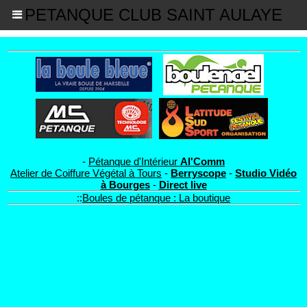
PETANQUE CLUB SAINT AULAYE
-
Pétanque d'Intérieur
Al'Comm
Atelier de Coiffure Végétal à Tours
-
Berryscope
-
Studio Vidéo
à Bourges
-
Direct live
::
Boules de pétanque : La boutique