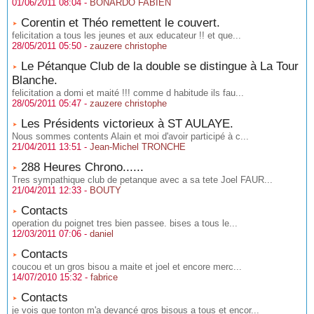
01/06/2011 08:04 -
BONARDO FABIEN
Corentin et Théo remettent le couvert.
felicitation a tous les jeunes et aux educateur !! et que...
28/05/2011 05:50 -
zauzere christophe
Le Pétanque Club de la double se distingue à La Tour
Blanche.
felicitation a domi et maité !!! comme d habitude ils fau...
28/05/2011 05:47 -
zauzere christophe
Les Présidents victorieux à ST AULAYE.
Nous sommes contents Alain et moi d'avoir participé à c...
21/04/2011 13:51 -
Jean-Michel TRONCHE
288 Heures Chrono......
Tres sympathique club de petanque avec a sa tete Joel FAUR...
21/04/2011 12:33 -
BOUTY
Contacts
operation du poignet tres bien passee. bises a tous le...
12/03/2011 07:06 -
daniel
Contacts
coucou et un gros bisou a maite et joel et encore merc...
14/07/2010 15:32 -
fabrice
Contacts
je vois que tonton m'a devancé gros bisous a tous et encor...