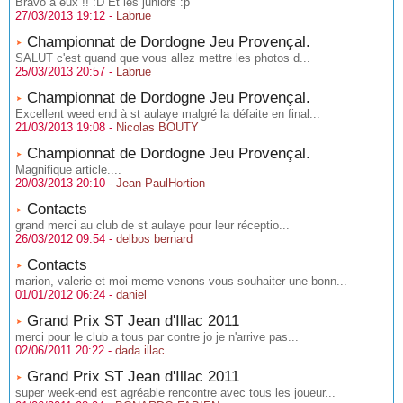
Bravo a eux !! :D Et les juniors :p
27/03/2013 19:12 -
Labrue
Championnat de Dordogne Jeu Provençal.
SALUT c'est quand que vous allez mettre les photos d...
25/03/2013 20:57 -
Labrue
Championnat de Dordogne Jeu Provençal.
Excellent weed end à st aulaye malgré la défaite en final...
21/03/2013 19:08 -
Nicolas BOUTY
Championnat de Dordogne Jeu Provençal.
Magnifique article....
20/03/2013 20:10 -
Jean-PaulHortion
Contacts
grand merci au club de st aulaye pour leur réceptio...
26/03/2012 09:54 -
delbos bernard
Contacts
marion, valerie et moi meme venons vous souhaiter une bonn...
01/01/2012 06:24 -
daniel
Grand Prix ST Jean d'Illac 2011
merci pour le club a tous par contre jo je n'arrive pas...
02/06/2011 20:22 -
dada illac
Grand Prix ST Jean d'Illac 2011
super week-end est agréable rencontre avec tous les joueur...