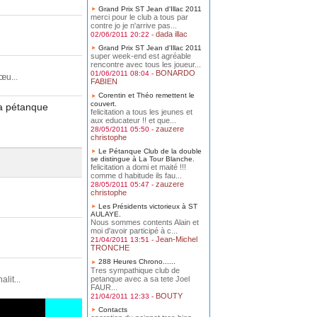
Grand Prix ST Jean d'Illac 2011
merci pour le club a tous par
contre jo je n'arrive pas...
dada illac
02/06/2011 20:22 -
Grand Prix ST Jean d'Illac 2011
super week-end est agréable
rencontre avec tous les joueur...
BONARDO
01/06/2011 08:04 -
œu...
FABIEN
Corentin et Théo remettent le
couvert.
la pétanque
felicitation a tous les jeunes et
aux educateur !! et que...
zauzere
28/05/2011 05:50 -
christophe
Le Pétanque Club de la double
se distingue à La Tour Blanche.
felicitation a domi et maité !!!
comme d habitude ils fau...
zauzere
28/05/2011 05:47 -
christophe
Les Présidents victorieux à ST
AULAYE.
Nous sommes contents Alain et
moi d'avoir participé à c...
Jean-Michel
21/04/2011 13:51 -
TRONCHE
288 Heures Chrono......
Tres sympathique club de
petanque avec a sa tete Joel
it...
FAUR...
BOUTY
21/04/2011 12:33 -
Contacts