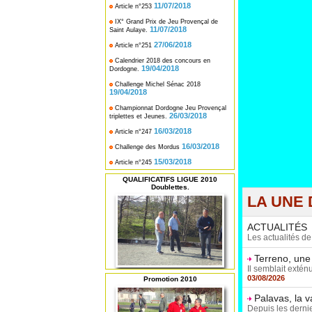
11/07/2018
Article n°253
IX° Grand Prix de Jeu Provençal de
11/07/2018
Saint Aulaye.
27/06/2018
Article n°251
Calendrier 2018 des concours en
19/04/2018
Dordogne.
Challenge Michel Sénac 2018
19/04/2018
Championnat Dordogne Jeu Provençal
26/03/2018
triplettes et Jeunes.
16/03/2018
Article n°247
16/03/2018
Challenge des Mordus
15/03/2018
Article n°245
QUALIFICATIFS LIGUE 2010
Doublettes.
LA UNE 
ACTUALITÉS
Les actualités d
Terreno, une
Il semblait extén
03/08/2026
Promotion 2010
Palavas, la 
Depuis les dernie