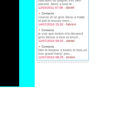
operation du poignet tres bien
passee. bises a tous le...
daniel
12/03/2011 07:06 -
Contacts
coucou et un gros bisou a maite
et joel et encore merc...
fabrice
14/07/2010 15:32 -
Contacts
je vois que tonton m'a devancé
gros bisous a tous et encor...
daniel
12/07/2010 08:32 -
Contacts
bien le bonjour a toutes et tous,un
tres grand merçi ,pou...
tonton
12/07/2010 08:25 -