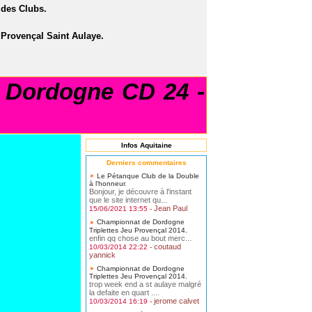
des Clubs.
 Provençal Saint Aulaye.
Dordogne CD 24 -
Infos Aquitaine
Derniers commentaires
Le Pétanque Club de la Double
à l'honneur.
Bonjour, je découvre à l'instant
que le site internet qu...
Jean Paul
15/06/2021 13:55 -
Championnat de Dordogne
Triplettes Jeu Provençal 2014.
enfin qq chose au bout merc...
coutaud
10/03/2014 22:22 -
yannick
Championnat de Dordogne
Triplettes Jeu Provençal 2014.
trop week end a st aulaye malgré
la defaite en quart ....
jerome calvet
10/03/2014 16:19 -