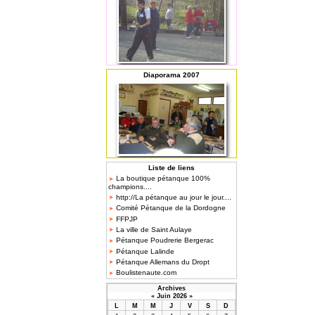
Diaporama 2007
Liste de liens
La boutique pétanque 100%
champions....
http://La pétanque au jour le jour....
Comité Pétanque de la Dordogne
FFPJP
La ville de Saint Aulaye
Pétanque Poudrerie Bergerac
Pétanque Lalinde
Pétanque Allemans du Dropt
Boulistenaute.com
Archives
«
Juin 2026
»
L
M
M
J
V
S
D