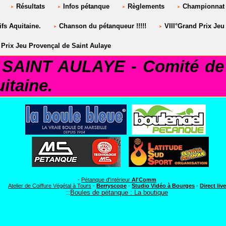
Résultats
Infos pétanque
Règlements
Championnat 
fs Aquitaine.
Chanson du pétanqueur !!!!!
VIII°Grand Prix Jeu
Prix Jeu Provençal de Saint Aulaye
AINT AULAYE - Comité de 
itaine.
LUB SAINT AULAYE***
-
Pétanque d'Intérieur
Al'Comm
Atelier de Coiffure Végétal à Tours
-
Berryscope
-
Studio Vidéo à Bourges
-
Direct live
::
Boules de pétanque : La boutique