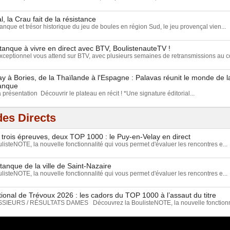
, la Crau fait de la résistance
anque et trésor historique du jeu de boules en région Sud, le jeu provençal vien...
tanque à vivre en direct avec BTV, BoulistenauteTV !
eptionnel vous attend sur BTV, avec plusieurs semaines de retransmissions au c
 à Bories, de la Thaïlande à l'Espagne : Palavas réunit le monde de 
tanque
a présentation Découvrir le plateau en récit ! *Une signature éditorial...
es Directs
 trois épreuves, deux TOP 1000 : le Puy-en-Velay en direct
isteNOTE, la nouvelle fonctionnalité qui vous permet d'évaluer les rencontres e...
tanque de la ville de Saint-Nazaire
isteNOTE, la nouvelle fonctionnalité qui vous permet d'évaluer les rencontres e...
ional de Trévoux 2026 : les cadors du TOP 1000 à l’assaut du titre
EURS / RÉSULTATS DAMES Découvrez la BoulisteNOTE, la nouvelle fonctionnal