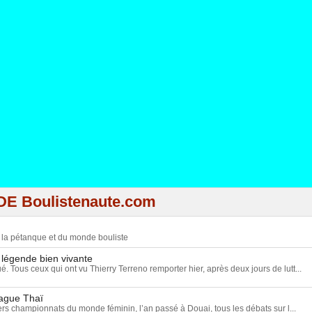
DE Boulistenaute.com
e la pétanque et du monde bouliste
 légende bien vivante
ué. Tous ceux qui ont vu Thierry Terreno remporter hier, après deux jours de lutt...
vague Thaï
rs championnats du monde féminin, l’an passé à Douai, tous les débats sur l...