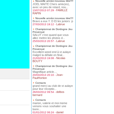
Nouvelle année:nouveau titre!!!!
JOEL MAITE Chers amis(es),
avec un peu de retard, nou...
FAMILLE
13/07/2013 07:29 -
RAPIN
Nouvelle année:nouveau titre!!!!
Bravo a eux !! :D Et les juniors :p
Labrue
27/03/2013 19:12 -
Championnat de Dordogne Jeu
Provençal.
SALUT c'est quand que vous
allez mettre les photos d...
Labrue
25/03/2013 20:57 -
Championnat de Dordogne Jeu
Provençal.
Excellent weed end à st aulaye
malgré la défaite en final...
Nicolas
21/03/2013 19:08 -
BOUTY
Championnat de Dordogne Jeu
Provençal.
Magnifique article....
Jean-
20/03/2013 20:10 -
PaulHortion
Contacts
grand merci au club de st aulaye
pour leur réceptio...
delbos
26/03/2012 09:54 -
bernard
Contacts
marion, valerie et moi meme
venons vous souhaiter une
bonn...
daniel
01/01/2012 06:24 -