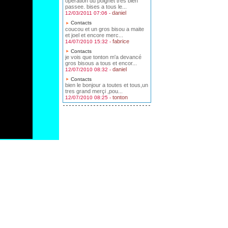
operation du poignet tres bien
passee. bises a tous le...
daniel
12/03/2011 07:06 -
Contacts
coucou et un gros bisou a maite
et joel et encore merc...
fabrice
14/07/2010 15:32 -
Contacts
je vois que tonton m'a devancé
gros bisous a tous et encor...
daniel
12/07/2010 08:32 -
Contacts
bien le bonjour a toutes et tous,un
tres grand merçi ,pou...
tonton
12/07/2010 08:25 -