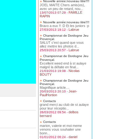
Nouvelle année:nouveau titre!!!!
JOEL MAITE Chers amis(es),
avec un peu de retard, nou...
FAMILLE
13/07/2013 07:29 -
RAPIN
Nouvelle année:nouveau titre!!!!
Bravo a eux !! :D Et les juniors :p
Labrue
27/03/2013 19:12 -
Championnat de Dordogne Jeu
Provençal.
SALUT c'est quand que vous
allez mettre les photos d...
Labrue
25/03/2013 20:57 -
Championnat de Dordogne Jeu
Provençal.
Excellent weed end à st aulaye
malgré la défaite en final...
Nicolas
21/03/2013 19:08 -
BOUTY
Championnat de Dordogne Jeu
Provençal.
Magnifique article....
Jean-
20/03/2013 20:10 -
PaulHortion
Contacts
grand merci au club de st aulaye
pour leur réceptio...
delbos
26/03/2012 09:54 -
bernard
Contacts
marion, valerie et moi meme
venons vous souhaiter une
bonn...
daniel
01/01/2012 06:24 -