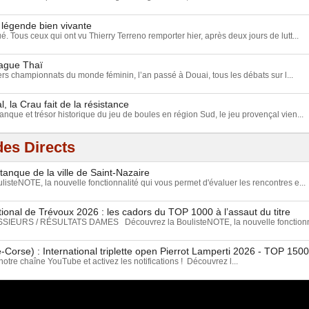
 légende bien vivante
ué. Tous ceux qui ont vu Thierry Terreno remporter hier, après deux jours de lutt...
vague Thaï
rs championnats du monde féminin, l’an passé à Douai, tous les débats sur l...
, la Crau fait de la résistance
anque et trésor historique du jeu de boules en région Sud, le jeu provençal vien...
es Directs
tanque de la ville de Saint-Nazaire
isteNOTE, la nouvelle fonctionnalité qui vous permet d'évaluer les rencontres e...
ional de Trévoux 2026 : les cadors du TOP 1000 à l’assaut du titre
EURS / RÉSULTATS DAMES Découvrez la BoulisteNOTE, la nouvelle fonctionnal
-Corse) : International triplette open Pierrot Lamperti 2026 - TOP 15
tre chaîne YouTube et activez les notifications ! Découvrez l...