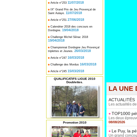
11/07/2018
Article n°253
IX° Grand Prix de Jeu Provençal de
11/07/2018
Saint Aulaye.
27/06/2018
Article n°251
Calendrier 2018 des concours en
19/04/2018
Dordogne.
Challenge Michel Sénac 2018
19/04/2018
Championnat Dordogne Jeu Provençal
26/03/2018
triplettes et Jeunes.
16/03/2018
Article n°247
16/03/2018
Challenge des Mordus
15/03/2018
Article n°245
QUALIFICATIFS LIGUE 2010
Doublettes.
LA UNE 
ACTUALITÉS
Les actualités d
TOP1000 péta
Les deux épreuves
08/08/2026
Promotion 2010
Le Puy, la p
Un grand concours 