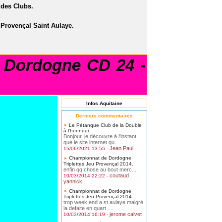
des Clubs.
 Provençal Saint Aulaye.
Dordogne CD 24 -
Infos Aquitaine
Derniers commentaires
Le Pétanque Club de la Double
à l'honneur.
Bonjour, je découvre à l'instant
que le site internet qu...
Jean Paul
15/06/2021 13:55 -
Championnat de Dordogne
Triplettes Jeu Provençal 2014.
enfin qq chose au bout merc...
coutaud
10/03/2014 22:22 -
yannick
Championnat de Dordogne
Triplettes Jeu Provençal 2014.
trop week end a st aulaye malgré
la defaite en quart ....
jerome calvet
10/03/2014 16:19 -