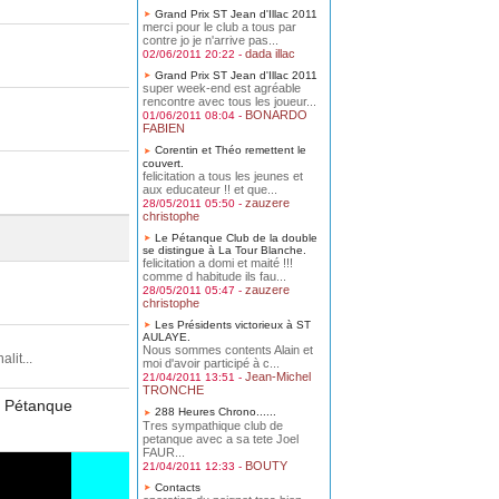
Grand Prix ST Jean d'Illac 2011
merci pour le club a tous par
contre jo je n'arrive pas...
dada illac
02/06/2011 20:22 -
Grand Prix ST Jean d'Illac 2011
super week-end est agréable
rencontre avec tous les joueur...
BONARDO
01/06/2011 08:04 -
FABIEN
Corentin et Théo remettent le
couvert.
felicitation a tous les jeunes et
aux educateur !! et que...
zauzere
28/05/2011 05:50 -
christophe
Le Pétanque Club de la double
se distingue à La Tour Blanche.
felicitation a domi et maité !!!
comme d habitude ils fau...
zauzere
28/05/2011 05:47 -
christophe
Les Présidents victorieux à ST
AULAYE.
Nous sommes contents Alain et
it...
moi d'avoir participé à c...
Jean-Michel
21/04/2011 13:51 -
TRONCHE
00 Pétanque
288 Heures Chrono......
Tres sympathique club de
petanque avec a sa tete Joel
FAUR...
BOUTY
21/04/2011 12:33 -
Contacts