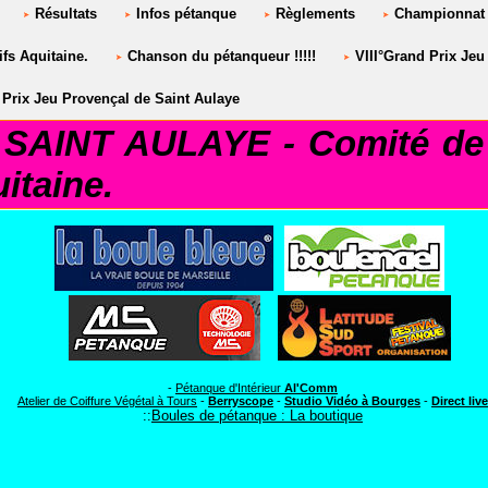
Résultats
Infos pétanque
Règlements
Championnat 
fs Aquitaine.
Chanson du pétanqueur !!!!!
VIII°Grand Prix Jeu
Prix Jeu Provençal de Saint Aulaye
AINT AULAYE - Comité de 
itaine.
LUB SAINT AULAYE***
-
Pétanque d'Intérieur
Al'Comm
Atelier de Coiffure Végétal à Tours
-
Berryscope
-
Studio Vidéo à Bourges
-
Direct live
::
Boules de pétanque : La boutique