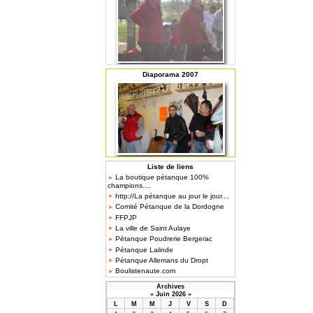
Diaporama 2007
Liste de liens
La boutique pétanque 100%
champions....
http://La pétanque au jour le jour....
Comité Pétanque de la Dordogne
FFPJP
La ville de Saint Aulaye
Pétanque Poudrerie Bergerac
Pétanque Lalinde
Pétanque Allemans du Dropt
Boulistenaute.com
Archives
«
Juin 2026
»
L
M
M
J
V
S
D