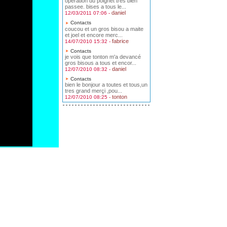
operation du poignet tres bien
passee. bises a tous le...
daniel
12/03/2011 07:06 -
Contacts
coucou et un gros bisou a maite
et joel et encore merc...
fabrice
14/07/2010 15:32 -
Contacts
je vois que tonton m'a devancé
gros bisous a tous et encor...
daniel
12/07/2010 08:32 -
Contacts
bien le bonjour a toutes et tous,un
tres grand merçi ,pou...
tonton
12/07/2010 08:25 -