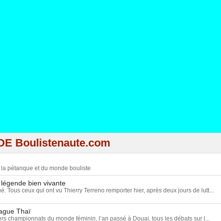
DE Boulistenaute.com
e la pétanque et du monde bouliste
 légende bien vivante
ué. Tous ceux qui ont vu Thierry Terreno remporter hier, après deux jours de lutt...
vague Thaï
rs championnats du monde féminin, l’an passé à Douai, tous les débats sur l...