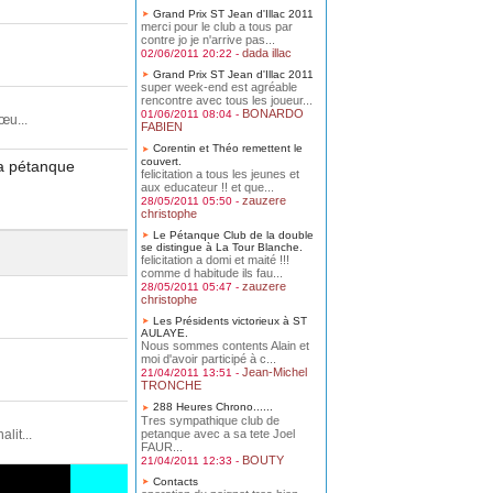
Grand Prix ST Jean d'Illac 2011
merci pour le club a tous par
contre jo je n'arrive pas...
dada illac
02/06/2011 20:22 -
Grand Prix ST Jean d'Illac 2011
super week-end est agréable
rencontre avec tous les joueur...
BONARDO
01/06/2011 08:04 -
œu...
FABIEN
Corentin et Théo remettent le
couvert.
la pétanque
felicitation a tous les jeunes et
aux educateur !! et que...
zauzere
28/05/2011 05:50 -
christophe
Le Pétanque Club de la double
se distingue à La Tour Blanche.
felicitation a domi et maité !!!
comme d habitude ils fau...
zauzere
28/05/2011 05:47 -
christophe
Les Présidents victorieux à ST
AULAYE.
Nous sommes contents Alain et
moi d'avoir participé à c...
Jean-Michel
21/04/2011 13:51 -
TRONCHE
288 Heures Chrono......
Tres sympathique club de
petanque avec a sa tete Joel
it...
FAUR...
BOUTY
21/04/2011 12:33 -
Contacts