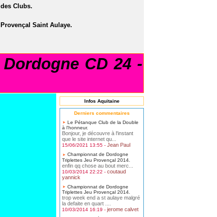
des Clubs.
 Provençal Saint Aulaye.
Dordogne CD 24 -
Infos Aquitaine
Derniers commentaires
Le Pétanque Club de la Double
à l'honneur.
Bonjour, je découvre à l'instant
que le site internet qu...
Jean Paul
15/06/2021 13:55 -
Championnat de Dordogne
Triplettes Jeu Provençal 2014.
enfin qq chose au bout merc...
coutaud
10/03/2014 22:22 -
yannick
Championnat de Dordogne
Triplettes Jeu Provençal 2014.
trop week end a st aulaye malgré
la defaite en quart ....
jerome calvet
10/03/2014 16:19 -