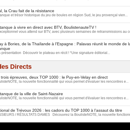
, la Crau fait de la résistance
anque et trésor historique du jeu de boules en région Sud, le jeu provençal vien...
tanque à vivre en direct avec BTV, BoulistenauteTV !
eptionnel vous attend sur BTV, avec plusieurs semaines de retransmissions au c
 à Bories, de la Thaïlande à l'Espagne : Palavas réunit le monde de 
tanque
a présentation Découvrir le plateau en récit ! *Une signature éditorial...
es Directs
 trois épreuves, deux TOP 1000 : le Puy-en-Velay en direct
isteNOTE, la nouvelle fonctionnalité qui vous permet d'évaluer les rencontres e...
tanque de la ville de Saint-Nazaire
isteNOTE, la nouvelle fonctionnalité qui vous permet d'évaluer les rencontres e...
ional de Trévoux 2026 : les cadors du TOP 1000 à l’assaut du titre
EURS / RÉSULTATS DAMES Découvrez la BoulisteNOTE, la nouvelle fonctionnal