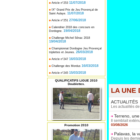
11/07/2018
Article n°253
IX° Grand Prix de Jeu Provençal de
11/07/2018
Saint Aulaye.
27/06/2018
Article n°251
Calendrier 2018 des concours en
19/04/2018
Dordogne.
Challenge Michel Sénac 2018
19/04/2018
Championnat Dordogne Jeu Provençal
26/03/2018
triplettes et Jeunes.
16/03/2018
Article n°247
16/03/2018
Challenge des Mordus
15/03/2018
Article n°245
QUALIFICATIFS LIGUE 2010
Doublettes.
LA UNE 
ACTUALITÉS
Les actualités d
Terreno, une
Il semblait extén
03/08/2026
Promotion 2010
Palavas, la 
Depuis les dernie