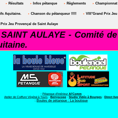
Résultats
Infos pétanque
Règlements
Championnat 
fs Aquitaine.
Chanson du pétanqueur !!!!!
VIII°Grand Prix Jeu
Prix Jeu Provençal de Saint Aulaye
AINT AULAYE - Comité de 
itaine.
*
-
Pétanque d'Intérieur
Al'Comm
Atelier de Coiffure Végétal à Tours
-
Berryscope
-
Studio Vidéo à Bourges
-
Direct live
::
Boules de pétanque : La boutique