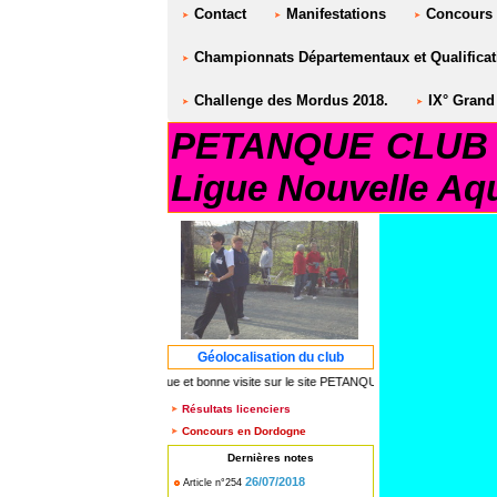
Contact
Manifestations
Concours
Championnats Départementaux et Qualificati
Challenge des Mordus 2018.
IX° Grand 
PETANQUE CLUB S
Ligue Nouvelle Aqu
Géolocalisation du club
*** Bienvenue et bonne visite sur le site PETANQUE CLUB SAINT AULAYE**
Résultats licenciers
Concours en Dordogne
Dernières notes
26/07/2018
Article n°254