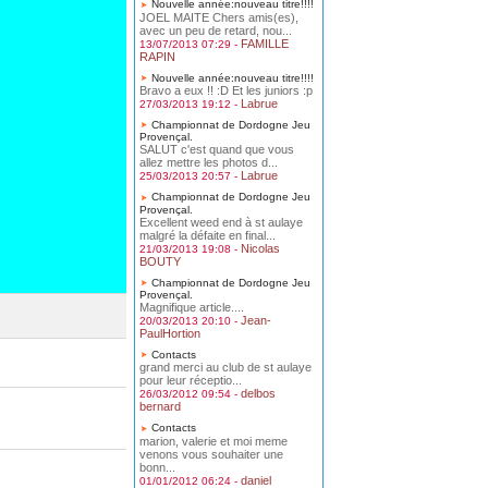
Nouvelle année:nouveau titre!!!!
JOEL MAITE Chers amis(es),
avec un peu de retard, nou...
FAMILLE
13/07/2013 07:29 -
RAPIN
Nouvelle année:nouveau titre!!!!
Bravo a eux !! :D Et les juniors :p
Labrue
27/03/2013 19:12 -
Championnat de Dordogne Jeu
Provençal.
SALUT c'est quand que vous
allez mettre les photos d...
Labrue
25/03/2013 20:57 -
Championnat de Dordogne Jeu
Provençal.
Excellent weed end à st aulaye
malgré la défaite en final...
Nicolas
21/03/2013 19:08 -
BOUTY
Championnat de Dordogne Jeu
Provençal.
Magnifique article....
Jean-
20/03/2013 20:10 -
PaulHortion
Contacts
grand merci au club de st aulaye
pour leur réceptio...
delbos
26/03/2012 09:54 -
bernard
Contacts
marion, valerie et moi meme
venons vous souhaiter une
bonn...
daniel
01/01/2012 06:24 -