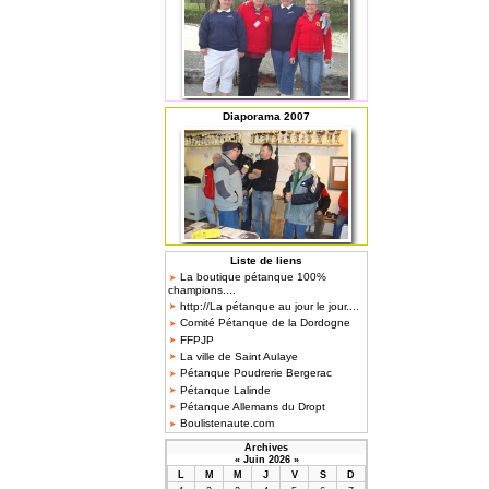
Diaporama 2007
Liste de liens
La boutique pétanque 100%
champions....
http://La pétanque au jour le jour....
Comité Pétanque de la Dordogne
FFPJP
La ville de Saint Aulaye
Pétanque Poudrerie Bergerac
Pétanque Lalinde
Pétanque Allemans du Dropt
Boulistenaute.com
Archives
«
Juin 2026
»
L
M
M
J
V
S
D