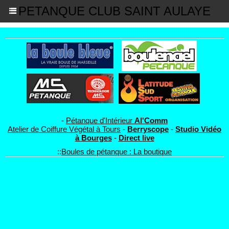
PETANQUE CLUB SAINT AULAYE
-
Pétanque d'Intérieur
Al'Comm
Atelier de Coiffure Végétal à Tours
-
Berryscope
-
Studio Vidéo
à Bourges
-
Direct live
::
Boules de pétanque : La boutique