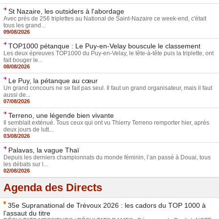
St Nazaire, les outsiders à l'abordage
Avec près de 256 triplettes au National de Saint-Nazaire ce week-end, c'était
tous les grand...
09/08/2026
TOP1000 pétanque : Le Puy-en-Velay bouscule le classement
Les deux épreuves TOP1000 du Puy-en-Velay, le tête-à-tête puis la triplette, ont
fait bouger le...
08/08/2026
Le Puy, la pétanque au cœur
Un grand concours ne se fait pas seul. Il faut un grand organisateur, mais il faut
aussi de...
07/08/2026
Terreno, une légende bien vivante
Il semblait exténué. Tous ceux qui ont vu Thierry Terreno remporter hier, après
deux jours de lutt...
03/08/2026
Palavas, la vague Thaï
Depuis les derniers championnats du monde féminin, l’an passé à Douai, tous
les débats sur l...
02/08/2026
Agenda des Directs
35e Supranational de Trévoux 2026 : les cadors du TOP 1000 à
l’assaut du titre