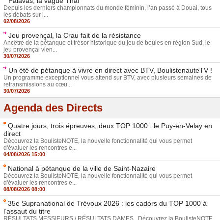
Palavas, la vague Thaï
Depuis les derniers championnats du monde féminin, l’an passé à Douai, tous
les débats sur l...
02/08/2026
Jeu provençal, la Crau fait de la résistance
Ancêtre de la pétanque et trésor historique du jeu de boules en région Sud, le
jeu provençal vien...
30/07/2026
Un été de pétanque à vivre en direct avec BTV, BoulistenauteTV !
Un programme exceptionnel vous attend sur BTV, avec plusieurs semaines de
retransmissions au cœu...
30/07/2026
Agenda des Directs
Quatre jours, trois épreuves, deux TOP 1000 : le Puy-en-Velay en
direct
Découvrez la BoulisteNOTE, la nouvelle fonctionnalité qui vous permet
d'évaluer les rencontres e...
04/08/2026 15:00
National à pétanque de la ville de Saint-Nazaire
Découvrez la BoulisteNOTE, la nouvelle fonctionnalité qui vous permet
d'évaluer les rencontres e...
08/08/2026 08:00
35e Supranational de Trévoux 2026 : les cadors du TOP 1000 à
l’assaut du titre
RÉSULTATS MESSIEURS / RÉSULTATS DAMES Découvrez la BoulisteNOTE,