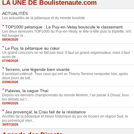
LA UNE DE Boulistenaute.com
ACTUALITÉS
Les actualités de la pétanque et du monde bouliste
TOP1000 pétanque : Le Puy-en-Velay bouscule le classement
Les deux épreuves TOP1000 du Puy-en-Velay, le tête-à-tête puis la triplette, ont
fait bouger le...
08/08/2026
Le Puy, la pétanque au cœur
Un grand concours ne se fait pas seul. Il faut un grand organisateur, mais il faut
aussi de...
07/08/2026
Terreno, une légende bien vivante
Il semblait exténué. Tous ceux qui ont vu Thierry Terreno remporter hier, après
deux jours de lutt...
03/08/2026
Palavas, la vague Thaï
Depuis les derniers championnats du monde féminin, l’an passé à Douai, tous
les débats sur l...
02/08/2026
Jeu provençal, la Crau fait de la résistance
Ancêtre de la pétanque et trésor historique du jeu de boules en région Sud, le
jeu provençal vien...
30/07/2026