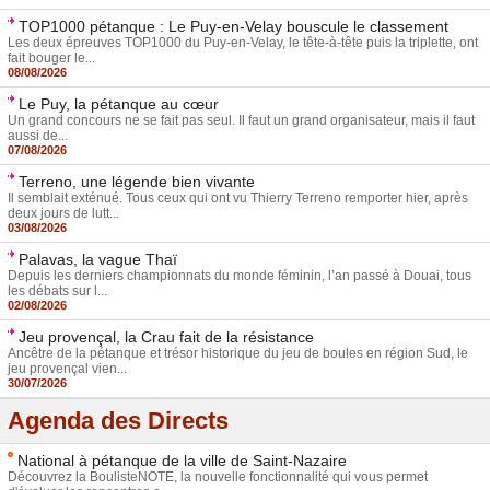
TOP1000 pétanque : Le Puy-en-Velay bouscule le classement
Les deux épreuves TOP1000 du Puy-en-Velay, le tête-à-tête puis la triplette, ont
fait bouger le...
08/08/2026
Le Puy, la pétanque au cœur
Un grand concours ne se fait pas seul. Il faut un grand organisateur, mais il faut
aussi de...
07/08/2026
Terreno, une légende bien vivante
Il semblait exténué. Tous ceux qui ont vu Thierry Terreno remporter hier, après
deux jours de lutt...
03/08/2026
Palavas, la vague Thaï
Depuis les derniers championnats du monde féminin, l’an passé à Douai, tous
les débats sur l...
02/08/2026
Jeu provençal, la Crau fait de la résistance
Ancêtre de la pétanque et trésor historique du jeu de boules en région Sud, le
jeu provençal vien...
30/07/2026
Agenda des Directs
National à pétanque de la ville de Saint-Nazaire
Découvrez la BoulisteNOTE, la nouvelle fonctionnalité qui vous permet