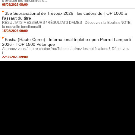
d'évaluer les rencontres e...
08/08/2026 08:00
35e Supranational de Trévoux 2026 : les cadors du TOP 1000 à
l’assaut du titre
RÉSULTATS MESSIEURS / RÉSULTATS DAMES Découvrez la BoulisteNOTE,
la nouvelle fonctionnalit...
15/08/2026 09:00
Bastia (Haute-Corse) : International triplette open Pierrot Lamperti
2026 - TOP 1500 Pétanque
Abonnez vous à notre chaîne YouTube et activez les notifications ! Découvrez
l...
22/08/2026 09:00