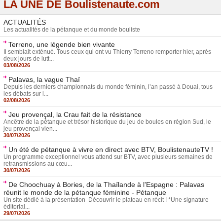
LA UNE DE Boulistenaute.com
ACTUALITÉS
Les actualités de la pétanque et du monde bouliste
Terreno, une légende bien vivante
Il semblait exténué. Tous ceux qui ont vu Thierry Terreno remporter hier, après
deux jours de lutt...
03/08/2026
Palavas, la vague Thaï
Depuis les derniers championnats du monde féminin, l’an passé à Douai, tous
les débats sur l...
02/08/2026
Jeu provençal, la Crau fait de la résistance
Ancêtre de la pétanque et trésor historique du jeu de boules en région Sud, le
jeu provençal vien...
30/07/2026
Un été de pétanque à vivre en direct avec BTV, BoulistenauteTV !
Un programme exceptionnel vous attend sur BTV, avec plusieurs semaines de
retransmissions au cœu...
30/07/2026
De Choochuay à Bories, de la Thaïlande à l'Espagne : Palavas
réunit le monde de la pétanque féminine - Pétanque
Un site dédié à la présentation Découvrir le plateau en récit ! *Une signature
éditorial...
29/07/2026