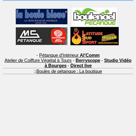
-
Pétanque d'Intérieur
Al'Comm
Atelier de Coiffure Végétal à Tours
-
Berryscope
-
Studio Vidéo
à Bourges
-
Direct live
::
Boules de pétanque : La boutique