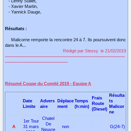
- Lenny Sulliet,
- Xavier Martin,
- Yannick Dauge,
Résultats :
Malicorne remporte la rencontre 24 à 7. Ils poursuivent donc
dans le A...
Rédigé par Stessy le 21/02/2019
----------------------------------------------------------------------------------
-------------------------------------------
Résumé Coupe du Comité 2019 - Equipe A
Résulta
Frais
Date
Advers
Déplace
Temps
ts
Route
Limite
aire
ment
(h:min)
Malicor
(Diesel)
ne
Chatel
1er Tour
De
A
31 mars
non
G(24-7)
Neuvre