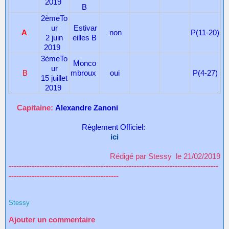
2019
B
2èmeTo
ur
Estivar
A
non
P(11-20)
2 juin
eilles B
2019
3èmeTo
Monco
ur
B
mbroux
oui
P(4-27)
15 juillet
2019
Capitaine:
Alexandre Zanoni
Règlement Officiel:
ici
Rédigé par Stessy le 21/02/2019
----------------------------------------------------------------------------------
-------------------------------------------
Stessy
Ajouter un commentaire