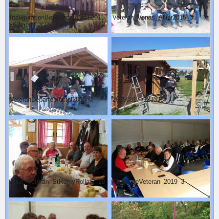
InaugurationBoulodromeMTL2015
Veteran_Venas_Allier2015_3
_52modif
VeteranDepartemental2015_3
20150317_123336
Allier_Veteran_StRemyRollat2_20
ChalengeVeteran_2019_3
16