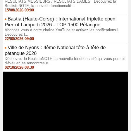
RÉSULTATS MESSIEURS / RÉSULTATS DAMES Découvrez la
BoulisteNOTE, la nouvelle fonctionnalit...
15/08/2026 09:00
Bastia (Haute-Corse) : International triplette open
Pierrot Lamperti 2026 - TOP 1500 Pétanque
Abonnez vous à notre chaîne YouTube et activez les notifications !
Découvrez l...
22/08/2026 09:00
Ville de Nyons : 4ème National tête-à-tête de
pétanque 2026
Découvrez la BoulisteNOTE, la nouvelle fonctionnalité qui vous permet
d'évaluer les rencontres e...
02/10/2026 08:30