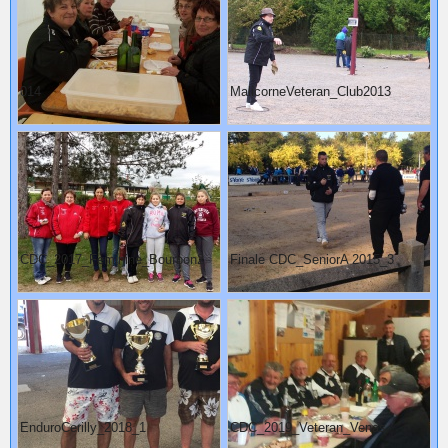
014
MalicorneVeteran_Club2013
CDC_2017_Feminine_Bourbon2
Finale CDC_SeniorA 2015_3
EnduroCerilly_2018_1
CDC_2019_Veteran_Venas