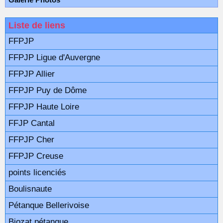
Liste de liens
FFPJP
FFPJP Ligue d'Auvergne
FFPJP Allier
FFPJP Puy de Dôme
FFPJP Haute Loire
FFJP Cantal
FFPJP Cher
FFPJP Creuse
points licenciés
Boulisnaute
Pétanque Bellerivoise
Biozat pétanque