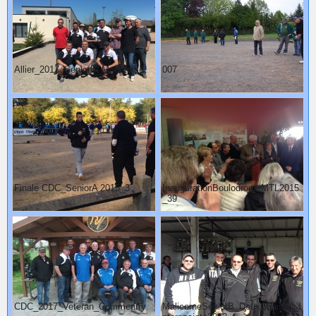
Allier_2017_SeniorB_Monetoise
007
Finale CDC_SeniorA 2015_3
InaugurationBoulodromeMTL2015
_39
CDC_2017_Veteran_Commentry
MalicorneSeniorB_DeuxChaises_I