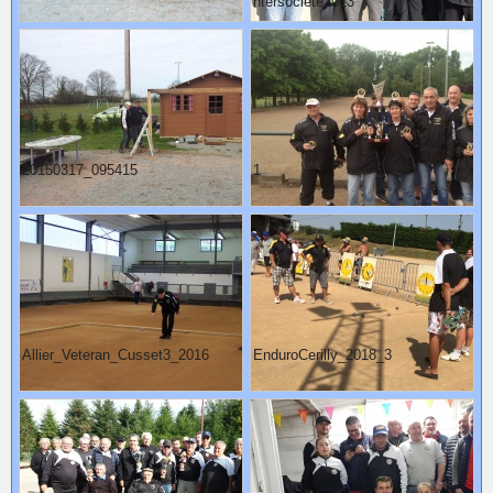
ntersociete2013
20150317_095415
1
Allier_Veteran_Cusset3_2016
EnduroCerilly_2018_3