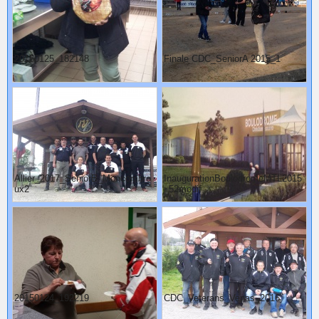
20150125_182148
Finale CDC_SeniorA 2015_1
Allier_2017_SeniorB_Moncombro
InaugurationBoulodromeMTL2015
ux2
_52modif
20150124_192219
CDC_Veterans_Venas_2016