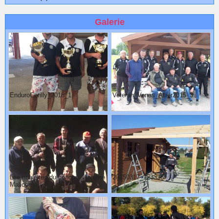
Galerie
EnduroCerilly_2018_1
Veteran_Venas_Allier2015_3
Les finalistes du concours interne
20150317_123336
Malicorne