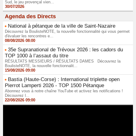
Sud, le jeu provençal vien...
30/07/2026
Agenda des Directs
National à pétanque de la ville de Saint-Nazaire
Découvrez la BoulisteNOTE, la nouvelle fonctionnalité qui vous permet
d'évaluer les rencontres e...
08/08/2026 08:00
35e Supranational de Trévoux 2026 : les cadors du
TOP 1000 à l’assaut du titre
RÉSULTATS MESSIEURS / RÉSULTATS DAMES Découvrez la
BoulisteNOTE, la nouvelle fonctionnalit...
15/08/2026 09:00
Bastia (Haute-Corse) : International triplette open
Pierrot Lamperti 2026 - TOP 1500 Pétanque
Abonnez vous à notre chaîne YouTube et activez les notifications !
Découvrez l...
22/08/2026 09:00