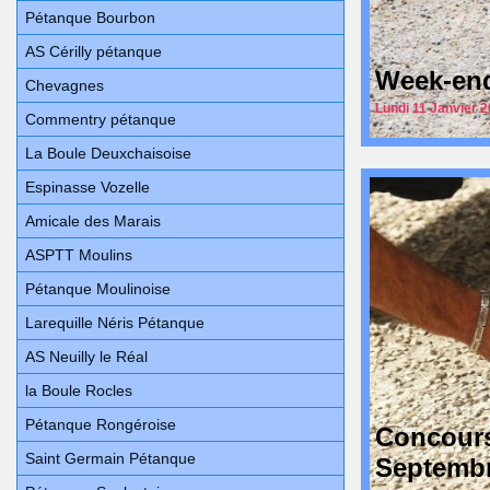
Pétanque Bourbon
AS Cérilly pétanque
Week-end 
Chevagnes
Lundi 11 Janvier 2
Commentry pétanque
La Boule Deuxchaisoise
Espinasse Vozelle
Amicale des Marais
ASPTT Moulins
Pétanque Moulinoise
Larequille Néris Pétanque
AS Neuilly le Réal
la Boule Rocles
Pétanque Rongéroise
Concours
Saint Germain Pétanque
Septembr