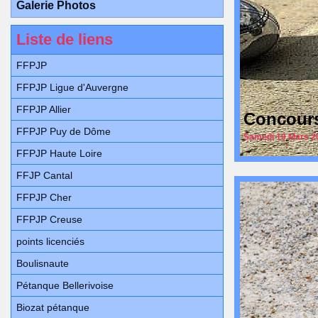
Galerie Photos
Liste de liens
FFPJP
FFPJP Ligue d'Auvergne
FFPJP Allier
Concours
FFPJP Puy de Dôme
Samedi 19 Mars 20
FFPJP Haute Loire
FFJP Cantal
FFPJP Cher
FFPJP Creuse
points licenciés
Boulisnaute
Pétanque Bellerivoise
Biozat pétanque