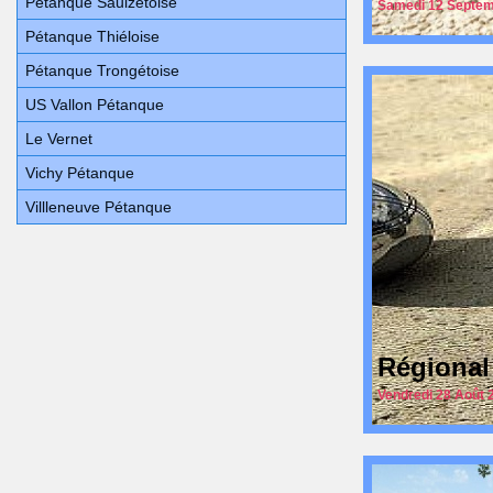
Pétanque Saulzetoise
Samedi 12 Septem
Pétanque Thiéloise
Pétanque Trongétoise
US Vallon Pétanque
Le Vernet
Vichy Pétanque
Villleneuve Pétanque
Régional
Vendredi 28 Août 