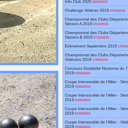
Info Club 2020
30/11/2019
Challenge Vétéran 2019
07/10/2019
Championnat des Clubs Départeme
Séniors A 2019
07/10/2019
Championnat des Clubs Départeme
Séniors B 2019
07/10/2019
Evènement Septembre 2019
17/09/
Championnat des Clubs Départeme
Vétérans 2019
17/09/2019
Concours Doublette Nocturne du 7
2019
03/06/2019
Coupe Intersociété de l'Allier - Sén
2019
03/06/2019
Coupe Intersociété de l'Allier - Sén
2019
03/06/2019
Coupe Intersociété de l'Allier - Sén
2019
01/06/2019
Coupe Intersociété de l'Allier - Vét
2019
01/06/2019