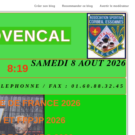
Créer son blog
Recommander ce blog
Avertir le modérateur
OVENCAL
SAMEDI 8 AOÛT 2026
8:19
EPHONNE / FAX : 01.60.88.32.45
E DE FRANCE 2026
ET FFPJP 2026