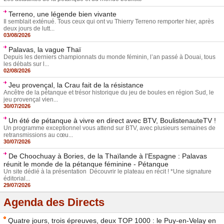
Terreno, une légende bien vivante
Il semblait exténué. Tous ceux qui ont vu Thierry Terreno remporter hier, après
deux jours de lutt...
03/08/2026
Palavas, la vague Thaï
Depuis les derniers championnats du monde féminin, l’an passé à Douai, tous
les débats sur l...
02/08/2026
Jeu provençal, la Crau fait de la résistance
Ancêtre de la pétanque et trésor historique du jeu de boules en région Sud, le
jeu provençal vien...
30/07/2026
Un été de pétanque à vivre en direct avec BTV, BoulistenauteTV !
Un programme exceptionnel vous attend sur BTV, avec plusieurs semaines de
retransmissions au cœu...
30/07/2026
De Choochuay à Bories, de la Thaïlande à l'Espagne : Palavas
réunit le monde de la pétanque féminine - Pétanque
Un site dédié à la présentation Découvrir le plateau en récit ! *Une signature
éditorial...
29/07/2026
Agenda des Directs
Quatre jours, trois épreuves, deux TOP 1000 : le Puy-en-Velay en