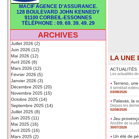
MACIF AGENCE D'ASSURANCE.
128 BOULEVARD JOHN KENNEDY
91100 CORBEIL-ESSONNES
TÉLÉPHONE : 09. 69. 39. 49. 29
ARCHIVES
Juillet 2026 (2)
Juin 2026 (12)
Mai 2026 (12)
LA UNE 
Avril 2026 (8)
Mars 2026 (12)
ACTUALITÉS
Les actualités d
Février 2026 (5)
Janvier 2026 (3)
Terreno, une
Décembre 2025 (20)
Il semblait extén
03/08/2026
Novembre 2025 (15)
Octobre 2025 (14)
Palavas, la 
Septembre 2025 (14)
Depuis les dernie
02/08/2026
Juillet 2025 (8)
Juin 2025 (11)
Jeu provençal
Ancêtre de la pét
Mai 2025 (16)
30/07/2026
Avril 2025 (16)
Un été de pé
Mars 2025 (2)