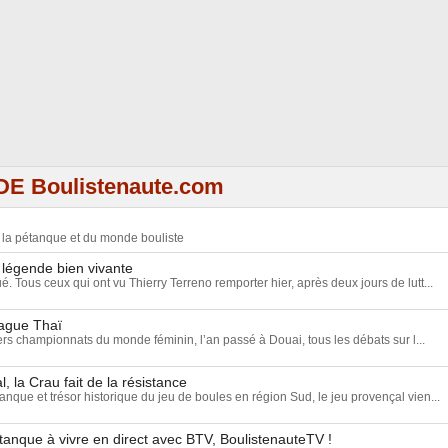
DE Boulistenaute.com
e la pétanque et du monde bouliste
 légende bien vivante
ué. Tous ceux qui ont vu Thierry Terreno remporter hier, après deux jours de lutt...
vague Thaï
rs championnats du monde féminin, l’an passé à Douai, tous les débats sur l...
, la Crau fait de la résistance
anque et trésor historique du jeu de boules en région Sud, le jeu provençal vien...
tanque à vivre en direct avec BTV, BoulistenauteTV !