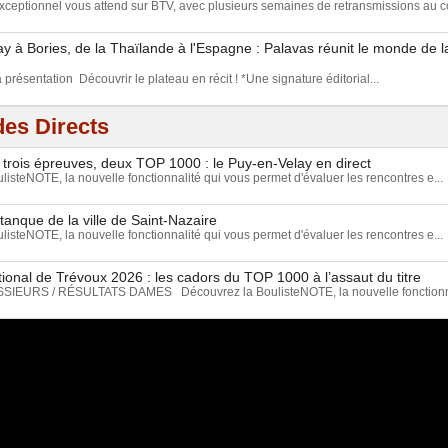
eptionnel vous attend sur BTV, avec plusieurs semaines de retransmissions au c
 à Bories, de la Thaïlande à l'Espagne : Palavas réunit le monde de l
a présentation Découvrir le plateau en récit ! *Une signature éditorial...
es Directs
 trois épreuves, deux TOP 1000 : le Puy-en-Velay en direct
isteNOTE, la nouvelle fonctionnalité qui vous permet d'évaluer les rencontres e...
tanque de la ville de Saint-Nazaire
isteNOTE, la nouvelle fonctionnalité qui vous permet d'évaluer les rencontres e...
ional de Trévoux 2026 : les cadors du TOP 1000 à l’assaut du titre
EURS / RÉSULTATS DAMES Découvrez la BoulisteNOTE, la nouvelle fonctionnal