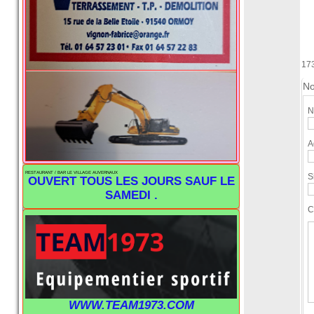
17
No
N
A
RESTAURANT / BAR LE VILLAGE AUVERNAUX
S
OUVERT TOUS LES JOURS SAUF LE
SAMEDI .
C
WWW.TEAM1973.COM