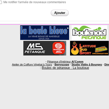
Me notifier l'arrivée de nouveaux commentaires
-
Pétanque d'Intérieur
Al'Comm
Atelier de Coiffure Végétal à Tours
-
Berryscope
-
Studio Vidéo à Bourges
-
Dire
::
Boules de pétanque : La boutique