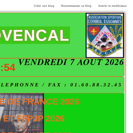
Créer son blog
Recommander ce blog
Avertir le modérateur
OVENCAL
VENDREDI 7 AOÛT 2026
:54
EPHONNE / FAX : 01.60.88.32.45
E DE FRANCE 2026
ET FFPJP 2026