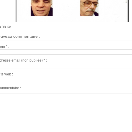
3.08 Ko
uveau commentaire :
om * :
dresse email (non publiée) * :
ite web :
ommentaire * :