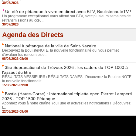
30/07/2026
Un été de pétanque à vivre en direct avec BTV, BoulistenauteTV !
Un programme exceptionnel vous attend sur BTV, avec plusieurs semaines de
retransmissions au cœu...
30/07/2026
Agenda des Directs
National à pétanque de la ville de Saint-Nazaire
Découvrez la BoulisteNOTE, la nouvelle fonctionnalité qui vous permet
d'évaluer les rencontres e...
08/08/2026 08:00
35e Supranational de Trévoux 2026 : les cadors du TOP 1000 à
l’assaut du titre
RÉSULTATS MESSIEURS / RÉSULTATS DAMES Découvrez la BoulisteNOTE,
la nouvelle fonctionnalit...
15/08/2026 09:00
Bastia (Haute-Corse) : International triplette open Pierrot Lamperti
2026 - TOP 1500 Pétanque
Abonnez vous à notre chaîne YouTube et activez les notifications ! Découvrez
l...
22/08/2026 09:00