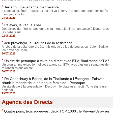
Terreno, une légende bien vivante
Il semblait exténué. Tous ceux qui ont vu Thierry Terreno remporter hier, après
deux jours de lutt...
03/08/2026
Palavas, la vague Thaï
Depuis les derniers championnats du monde féminin, l’an passé à Douai, tous
les débats sur l...
02/08/2026
Jeu provençal, la Crau fait de la résistance
Ancêtre de la pétanque et trésor historique du jeu de boules en région Sud, le
jeu provençal vien...
30/07/2026
Un été de pétanque à vivre en direct avec BTV, BoulistenauteTV !
Un programme exceptionnel vous attend sur BTV, avec plusieurs semaines de
retransmissions au cœu...
30/07/2026
De Choochuay à Bories, de la Thaïlande à l'Espagne : Palavas
réunit le monde de la pétanque féminine - Pétanque
Un site dédié à la présentation Découvrir le plateau en récit ! *Une signature
éditorial...
29/07/2026
Agenda des Directs
Quatre jours, trois épreuves, deux TOP 1000 : le Puy-en-Velay en