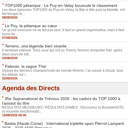
TOP1000 pétanque : Le Puy-en-Velay bouscule le classement
Les deux épreuves TOP1000 du Puy-en-Velay, le tête-à-tête puis la triplette, ont
fait bouger le...
08/08/2026
Le Puy, la pétanque au cœur
Un grand concours ne se fait pas seul. Il faut un grand organisateur, mais il faut
aussi de...
07/08/2026
Terreno, une légende bien vivante
Il semblait exténué. Tous ceux qui ont vu Thierry Terreno remporter hier, après
deux jours de lutt...
03/08/2026
Palavas, la vague Thaï
Depuis les derniers championnats du monde féminin, l’an passé à Douai, tous
les débats sur l...
02/08/2026
Agenda des Directs
35e Supranational de Trévoux 2026 : les cadors du TOP 1000 à
l’assaut du titre
RÉSULTATS MESSIEURS / RÉSULTATS DAMES Découvrez la BoulisteNOTE,
la nouvelle fonctionnalit...
15/08/2026 09:00
Bastia (Haute-Corse) : International triplette open Pierrot Lamperti
2026 - TOP 1500 Pétanque