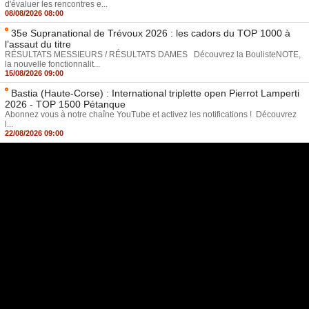
d'évaluer les rencontres e...
08/08/2026 08:00
35e Supranational de Trévoux 2026 : les cadors du TOP 1000 à
l’assaut du titre
RÉSULTATS MESSIEURS / RÉSULTATS DAMES Découvrez la BoulisteNOTE,
la nouvelle fonctionnalit...
15/08/2026 09:00
Bastia (Haute-Corse) : International triplette open Pierrot Lamperti
2026 - TOP 1500 Pétanque
Abonnez vous à notre chaîne YouTube et activez les notifications ! Découvrez
l...
22/08/2026 09:00