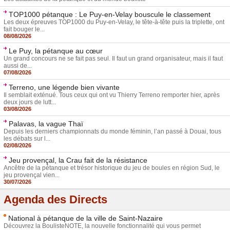
TOP1000 pétanque : Le Puy-en-Velay bouscule le classement
Les deux épreuves TOP1000 du Puy-en-Velay, le tête-à-tête puis la triplette, ont
fait bouger le...
08/08/2026
Le Puy, la pétanque au cœur
Un grand concours ne se fait pas seul. Il faut un grand organisateur, mais il faut
aussi de...
07/08/2026
Terreno, une légende bien vivante
Il semblait exténué. Tous ceux qui ont vu Thierry Terreno remporter hier, après
deux jours de lutt...
03/08/2026
Palavas, la vague Thaï
Depuis les derniers championnats du monde féminin, l’an passé à Douai, tous
les débats sur l...
02/08/2026
Jeu provençal, la Crau fait de la résistance
Ancêtre de la pétanque et trésor historique du jeu de boules en région Sud, le
jeu provençal vien...
30/07/2026
Agenda des Directs
National à pétanque de la ville de Saint-Nazaire
Découvrez la BoulisteNOTE, la nouvelle fonctionnalité qui vous permet