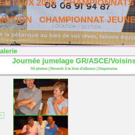
NTAUX 2026
CHAMPIONNATS 
MOTION
CHAMPIONNAT JEUNES
alerie
Journée jumelage GR/ASCE/Voisin
59 photos
|
Revenir à la liste d'albums
|
Diaporama
<