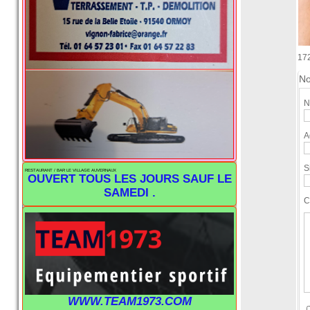
17
No
N
A
S
RESTAURANT / BAR LE VILLAGE AUVERNAUX
OUVERT TOUS LES JOURS SAUF LE
SAMEDI .
C
WWW.TEAM1973.COM