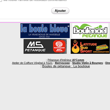
Me notifier l'arrivée de nouveaux commentaires
-
Pétanque d'Intérieur
Al'Comm
Atelier de Coiffure Végétal à Tours
-
Berryscope
-
Studio Vidéo à Bourges
-
Dire
::
Boules de pétanque : La boutique