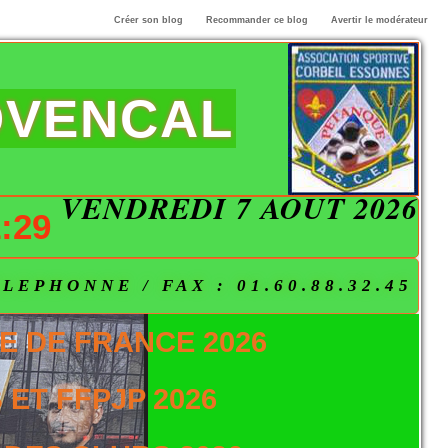
Créer son blog
Recommander ce blog
Avertir le modérateur
OVENCAL
VENDREDI 7 AOÛT 2026
:29
EPHONNE / FAX : 01.60.88.32.45
E DE FRANCE 2026
ET FFPJP 2026