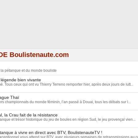
DE Boulistenaute.com
e la pétanque et du monde bouliste
 légende bien vivante
ué. Tous ceux qui ont vu Thierry Terreno remporter hier, après deux jours de lutt...
vague Thaï
rs championnats du monde féminin, l’an passé à Douai, tous les débats sur l...
, la Crau fait de la résistance
anque et trésor historique du jeu de boules en région Sud, le jeu provençal vien...
tanque à vivre en direct avec BTV, BoulistenauteTV !
eptionnel vous attend sur BTV, avec plusieurs semaines de retransmissions au c