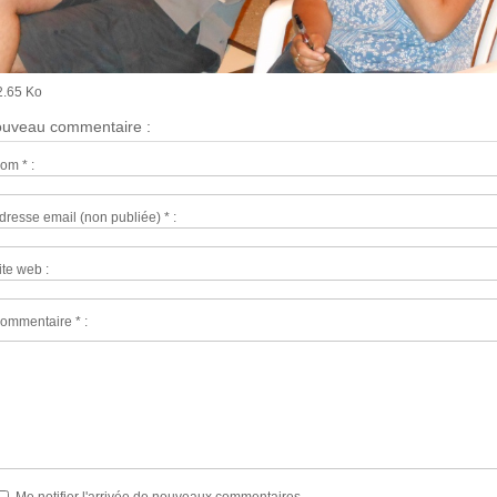
2.65 Ko
uveau commentaire :
om * :
dresse email (non publiée) * :
ite web :
ommentaire * :