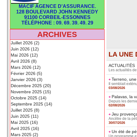
MACIF AGENCE D'ASSURANCE.
128 BOULEVARD JOHN KENNEDY
91100 CORBEIL-ESSONNES
TÉLÉPHONE : 09. 69. 39. 49. 29
ARCHIVES
Juillet 2026 (2)
Juin 2026 (12)
LA UNE 
Mai 2026 (12)
Avril 2026 (8)
ACTUALITÉS
Mars 2026 (12)
Les actualités d
Février 2026 (5)
Terreno, une
Janvier 2026 (3)
Il semblait extén
Décembre 2025 (20)
03/08/2026
Novembre 2025 (15)
Palavas, la 
Octobre 2025 (14)
Depuis les dernie
Septembre 2025 (14)
02/08/2026
Juillet 2025 (8)
Jeu provençal
Juin 2025 (11)
Ancêtre de la pét
Mai 2025 (16)
30/07/2026
Avril 2025 (16)
Un été de pé
Mars 2025 (2)
Un programme exc