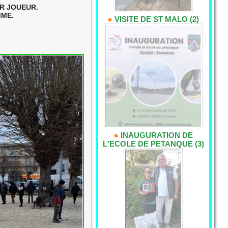
AR JOUEUR.
MME.
VISITE DE ST MALO (2)
INAUGURATION DE
L'ECOLE DE PETANQUE (3)