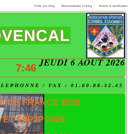
Créer son blog
Recommander ce blog
Avertir le modérateur
OVENCAL
JEUDI 6 AOÛT 2026
7:46
EPHONNE / FAX : 01.60.88.32.45
E DE FRANCE 2026
ET FFPJP 2026