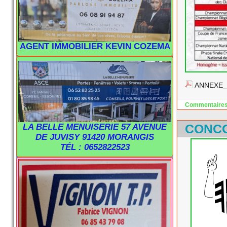
AGENT IMMOBILIER KEVIN COZEMA
ANNEXE_A
Commentaires
CONCO
LA BELLE MENUISERIE 57 AVENUE
DE JUVISY 91420 MORANGIS
TÉL : 0652822523