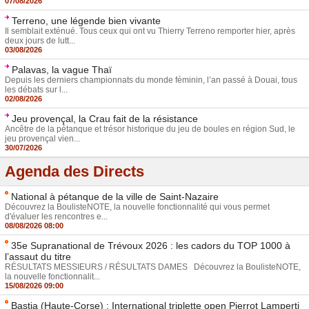
07/08/2026
Terreno, une légende bien vivante
Il semblait exténué. Tous ceux qui ont vu Thierry Terreno remporter hier, après
deux jours de lutt...
03/08/2026
Palavas, la vague Thaï
Depuis les derniers championnats du monde féminin, l’an passé à Douai, tous
les débats sur l...
02/08/2026
Jeu provençal, la Crau fait de la résistance
Ancêtre de la pétanque et trésor historique du jeu de boules en région Sud, le
jeu provençal vien...
30/07/2026
Agenda des Directs
National à pétanque de la ville de Saint-Nazaire
Découvrez la BoulisteNOTE, la nouvelle fonctionnalité qui vous permet
d'évaluer les rencontres e...
08/08/2026 08:00
35e Supranational de Trévoux 2026 : les cadors du TOP 1000 à
l’assaut du titre
RÉSULTATS MESSIEURS / RÉSULTATS DAMES Découvrez la BoulisteNOTE,
la nouvelle fonctionnalit...
15/08/2026 09:00
Bastia (Haute-Corse) : International triplette open Pierrot Lamperti