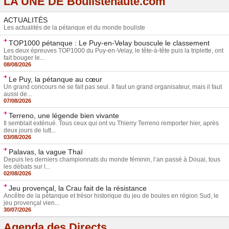
LA UNE DE Boulistenaute.com
ACTUALITÉS
Les actualités de la pétanque et du monde bouliste
TOP1000 pétanque : Le Puy-en-Velay bouscule le classement
Les deux épreuves TOP1000 du Puy-en-Velay, le tête-à-tête puis la triplette, ont
fait bouger le...
08/08/2026
Le Puy, la pétanque au cœur
Un grand concours ne se fait pas seul. Il faut un grand organisateur, mais il faut
aussi de...
07/08/2026
Terreno, une légende bien vivante
Il semblait exténué. Tous ceux qui ont vu Thierry Terreno remporter hier, après
deux jours de lutt...
03/08/2026
Palavas, la vague Thaï
Depuis les derniers championnats du monde féminin, l’an passé à Douai, tous
les débats sur l...
02/08/2026
Jeu provençal, la Crau fait de la résistance
Ancêtre de la pétanque et trésor historique du jeu de boules en région Sud, le
jeu provençal vien...
30/07/2026
Agenda des Directs