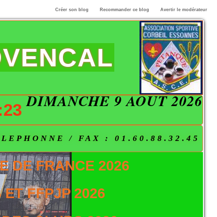
Créer son blog
Recommander ce blog
Avertir le modérateur
OVENCAL
DIMANCHE 9 AOÛT 2026
:23
EPHONNE / FAX : 01.60.88.32.45
E DE FRANCE 2026
ET FFPJP 2026