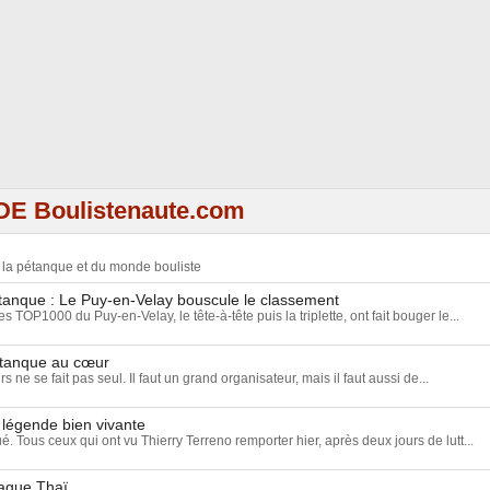
DE Boulistenaute.com
e la pétanque et du monde bouliste
nque : Le Puy-en-Velay bouscule le classement
 TOP1000 du Puy-en-Velay, le tête-à-tête puis la triplette, ont fait bouger le...
étanque au cœur
ne se fait pas seul. Il faut un grand organisateur, mais il faut aussi de...
 légende bien vivante
ué. Tous ceux qui ont vu Thierry Terreno remporter hier, après deux jours de lutt...
vague Thaï