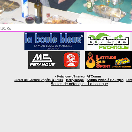
4.91 Ko
-
Pétanque d'Intérieur
Al'Comm
Atelier de Coiffure Végétal à Tours
-
Berryscope
-
Studio Vidéo à Bourges
-
Dire
::
Boules de pétanque : La boutique