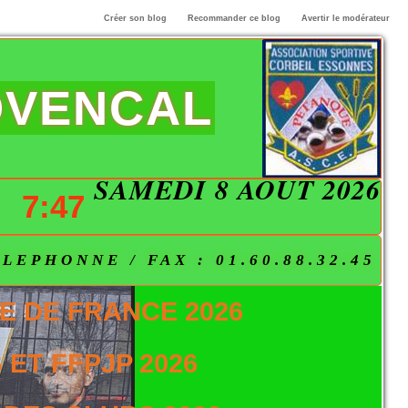
Créer son blog
Recommander ce blog
Avertir le modérateur
OVENCAL
SAMEDI 8 AOÛT 2026
7:47
EPHONNE / FAX : 01.60.88.32.45
E DE FRANCE 2026
ET FFPJP 2026