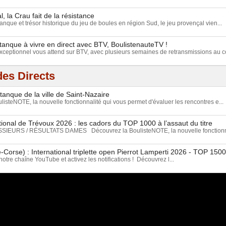
, la Crau fait de la résistance
anque et trésor historique du jeu de boules en région Sud, le jeu provençal vien...
tanque à vivre en direct avec BTV, BoulistenauteTV !
eptionnel vous attend sur BTV, avec plusieurs semaines de retransmissions au c
es Directs
tanque de la ville de Saint-Nazaire
isteNOTE, la nouvelle fonctionnalité qui vous permet d'évaluer les rencontres e...
ional de Trévoux 2026 : les cadors du TOP 1000 à l’assaut du titre
EURS / RÉSULTATS DAMES Découvrez la BoulisteNOTE, la nouvelle fonctionnal
-Corse) : International triplette open Pierrot Lamperti 2026 - TOP 15
tre chaîne YouTube et activez les notifications ! Découvrez l...