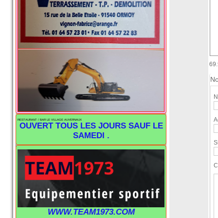
69
No
N
A
RESTAURANT / BAR LE VILLAGE AUVERNAUX
OUVERT TOUS LES JOURS SAUF LE
SAMEDI .
S
C
WWW.TEAM1973.COM