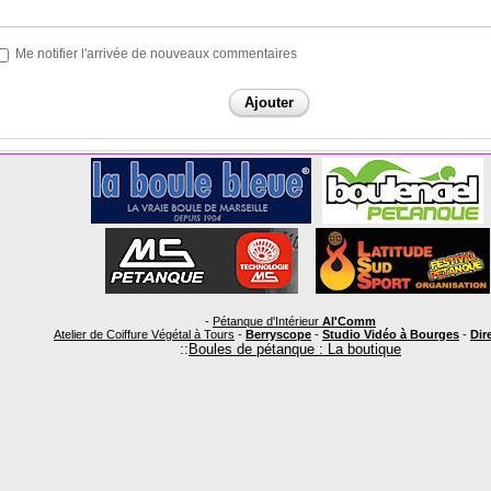
Me notifier l'arrivée de nouveaux commentaires
-
Pétanque d'Intérieur
Al'Comm
Atelier de Coiffure Végétal à Tours
-
Berryscope
-
Studio Vidéo à Bourges
-
Dire
::
Boules de pétanque : La boutique