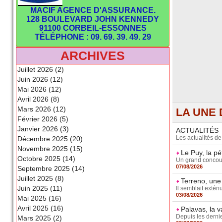
MACIF AGENCE D'ASSURANCE.
128 BOULEVARD JOHN KENNEDY
91100 CORBEIL-ESSONNES
TÉLÉPHONE : 09. 69. 39. 49. 29
ARCHIVES
Juillet 2026 (2)
Juin 2026 (12)
Mai 2026 (12)
Avril 2026 (8)
Mars 2026 (12)
LA UNE 
Février 2026 (5)
Janvier 2026 (3)
ACTUALITÉS
Les actualités d
Décembre 2025 (20)
Novembre 2025 (15)
Le Puy, la p
Octobre 2025 (14)
Un grand concours 
07/08/2026
Septembre 2025 (14)
Juillet 2025 (8)
Terreno, une
Juin 2025 (11)
Il semblait extén
03/08/2026
Mai 2025 (16)
Avril 2025 (16)
Palavas, la 
Depuis les dernie
Mars 2025 (2)