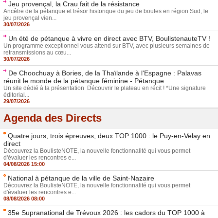
Jeu provençal, la Crau fait de la résistance
Ancêtre de la pétanque et trésor historique du jeu de boules en région Sud, le
jeu provençal vien...
30/07/2026
Un été de pétanque à vivre en direct avec BTV, BoulistenauteTV !
Un programme exceptionnel vous attend sur BTV, avec plusieurs semaines de
retransmissions au cœu...
30/07/2026
De Choochuay à Bories, de la Thaïlande à l'Espagne : Palavas
réunit le monde de la pétanque féminine - Pétanque
Un site dédié à la présentation Découvrir le plateau en récit ! *Une signature
éditorial...
29/07/2026
Agenda des Directs
Quatre jours, trois épreuves, deux TOP 1000 : le Puy-en-Velay en
direct
Découvrez la BoulisteNOTE, la nouvelle fonctionnalité qui vous permet
d'évaluer les rencontres e...
04/08/2026 15:00
National à pétanque de la ville de Saint-Nazaire
Découvrez la BoulisteNOTE, la nouvelle fonctionnalité qui vous permet
d'évaluer les rencontres e...
08/08/2026 08:00
35e Supranational de Trévoux 2026 : les cadors du TOP 1000 à