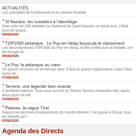
ACTUALITÉS
Les actualités de la pétanque et du monde bouliste
St Nazaire, les outsiders à l'abordage
Avec près de 256 triplettes au National de Saint-Nazaire ce week-end, c'était
tous les grand...
09/08/2026
TOP1000 pétanque : Le Puy-en-Velay bouscule le classement
Les deux épreuves TOP1000 du Puy-en-Velay, le tête-à-tête puis la triplette, ont
fait bouger le...
08/08/2026
Le Puy, la pétanque au cœur
Un grand concours ne se fait pas seul. Il faut un grand organisateur, mais il faut
aussi de...
07/08/2026
Terreno, une légende bien vivante
Il semblait exténué. Tous ceux qui ont vu Thierry Terreno remporter hier, après
deux jours de lutt...
03/08/2026
Palavas, la vague Thaï
Depuis les derniers championnats du monde féminin, l’an passé à Douai, tous
les débats sur l...
02/08/2026
Agenda des Directs